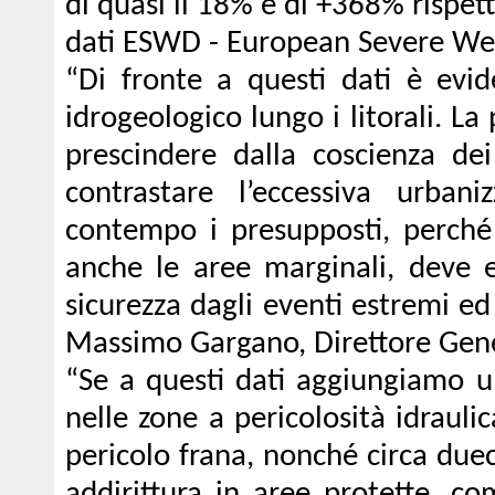
di quasi il 18% e di +368% rispet
dati ESWD - European Severe We
“Di fronte a questi dati è evid
idrogeologico lungo i litorali. L
prescindere dalla coscienza de
contrastare l’eccessiva urban
contempo i presupposti, perché
anche le aree marginali, deve e
sicurezza dagli eventi estremi ed
Massimo Gargano, Direttore Gen
“Se a questi dati aggiungiamo ul
nelle zone a pericolosità idrauli
pericolo frana, nonché circa duece