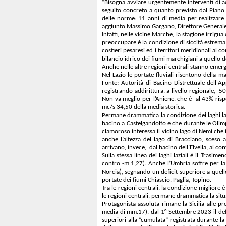
“Bisogna avviare urgentemente interventi di ada
seguito concreto a quanto previsto dal Piano Na
delle norme: 11 anni di media per realizzare 
aggiunto Massimo Gargano, Direttore General
Infatti, nelle vicine Marche, la stagione irrigu
preoccupare è la condizione di siccità estrema
costieri pesaresi ed i territori meridionali al 
bilancio idrico dei fiumi marchigiani a quello d
Anche nelle altre regioni centrali stanno emerge
Nel Lazio le portate fluviali risentono della 
Fonte: Autorità di Bacino Distrettuale dell'
registrando addirittura, a livello regionale, -
Non va meglio per l’Aniene, che è al 43% rispe
mc/s 34,50 della media storica.
Permane drammatica la condizione dei laghi lazia
bacino a Castelgandolfo e che durante le Olimp
clamoroso interessa il vicino lago di Nemi che
anche l’altezza del lago di Bracciano, sceso a
arrivano, invece, dal bacino dell’Elvella, al conf
Sulla stessa linea dei laghi laziali è il Trasi
contro -m.1,27). Anche l’Umbria soffre per la 
Norcia), segnando un deficit superiore a quello
portate dei fiumi Chiascio, Paglia, Topino.
Tra le regioni centrali, la condizione miglior
le regioni centrali, permane drammatica la situa
Protagonista assoluta rimane la Sicilia alle
media di mm.17), dal 1° Settembre 2023 il defic
superiori alla “cumulata” registrata durante la