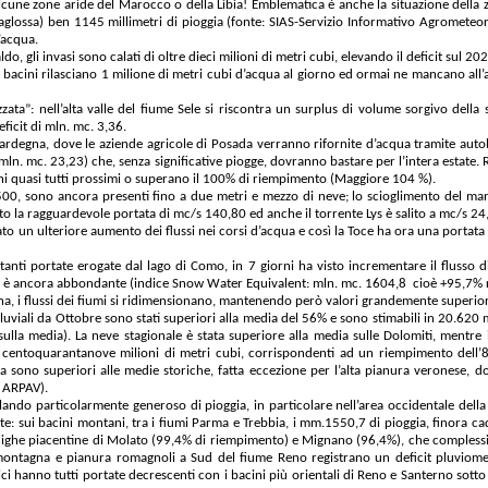
di alcune zone aride del Marocco o della Libia! Emblematica è anche la situazione dell
ossa) ben 1145 millimetri di pioggia (fonte: SIAS-Servizio Informativo Agrometeorolo
’acqua.
ldo, gli invasi sono calati di oltre dieci milioni di metri cubi, elevando il deficit sul 
i bacini rilasciano 1 milione di metri cubi d’acqua al giorno ed ormai ne mancano all
ta”: nell’alta valle del fiume Sele si riscontra un surplus di volume sorgivo della 
ficit di mln. mc. 3,36.
 Sardegna, dove le aziende agricole di Posada verranno rifornite d’acqua tramite auto
n. mc. 23,23) che, senza significative piogge, dovranno bastare per l’intera estate. Ris
hi quasi tutti prossimi o superano il 100% di riempimento (Maggiore 104 %).
 2500, sono ancora presenti fino a due metri e mezzo di neve; lo scioglimento del m
ato la ragguardevole portata di mc/s 140,80 ed anche il torrente Lys è salito a mc/s 24
rato un ulteriore aumento dei flussi nei corsi d’acqua e così la Toce ha ora una portat
rtanti portate erogate dal lago di Como, in 7 giorni ha visto incrementare il flusso
te è ancora abbondante (indice Snow Water Equivalent: mln. mc. 1604,8 cioè +95,7% r
mana, i flussi dei fiumi si ridimensionano, mantenendo però valori grandemente superio
luviali da Ottobre sono stati superiori alla media del 56% e sono stimabili in 20.620 m
a media). La neve stagionale è stata superiore alla media sulle Dolomiti, mentre inf
 centoquarantanove milioni di metri cubi, corrispondenti ad un riempimento dell’8
alda sono superiori alle medie storiche, fatta eccezione per l’alta pianura veronese, 
 ARPAV).
elando particolarmente generoso di pioggia, in particolare nell’area occidentale della
e: sui bacini montani, tra i fiumi Parma e Trebbia, i mm.1550,7 di pioggia, finora cad
dighe piacentine di Molato (99,4% di riempimento) e Mignano (96,4%), che complessiv
 montagna e pianura romagnoli a Sud del fiume Reno registrano un deficit pluviomet
i hanno tutti portate decrescenti con i bacini più orientali di Reno e Santerno sotto 