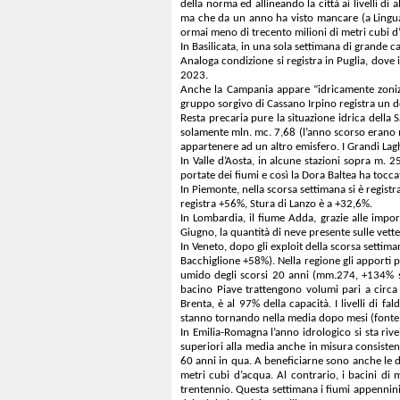
della norma ed allineando la città ai livelli 
ma che da un anno ha visto mancare (a Linguagl
ormai meno di trecento milioni di metri cubi d
In Basilicata, in una sola settimana di grande ca
Analoga condizione si registra in Puglia, dove 
2023.
Anche la Campania appare “idricamente zonizza
gruppo sorgivo di Cassano Irpino registra un de
Resta precaria pure la situazione idrica della
solamente mln. mc. 7,68 (l’anno scorso erano ml
appartenere ad un altro emisfero. I Grandi Lag
In Valle d’Aosta, in alcune stazioni sopra m.
portate dei fiumi e così la Dora Baltea ha tocc
In Piemonte, nella scorsa settimana si è regist
registra +56%, Stura di Lanzo è a +32,6%.
In Lombardia, il fiume Adda, grazie alle impo
Giugno, la quantità di neve presente sulle vet
In Veneto, dopo gli exploit della scorsa setti
Bacchiglione +58%). Nella regione gli apporti p
umido degli scorsi 20 anni (mm.274, +134% sull
bacino Piave trattengono volumi pari a circa
Brenta, è al 97% della capacità. I livelli di f
stanno tornando nella media dopo mesi (fonte
In Emilia-Romagna l’anno idrologico si sta riv
superiori alla media anche in misura consistent
60 anni in qua. A beneficiarne sono anche le 
metri cubi d’acqua. Al contrario, i bacini di
trentennio. Questa settimana i fiumi appenninic