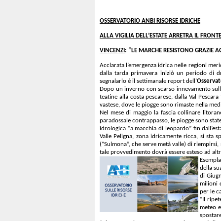
OSSERVATORIO ANBI RISORSE IDRICHE
ALLA VIGILIA DELL’ESTATE ARRETRA IL FRONT
VINCENZI
: “LE MARCHE RESISTONO GRAZIE AG
Acclarata l’emergenza idrica nelle regioni merid
dalla tarda primavera iniziò un periodo di dr
segnalarlo è il settimanale report dell’
Osservat
Dopo un inverno con scarso innevamento sull’A
teatine alla costa pescarese, dalla Val Pescara
vastese, dove le piogge sono rimaste nella med
Nel mese di maggio la fascia collinare litora
paradossale contrappasso, le piogge sono state
idrologica “a macchia di leopardo” fin dall’e
Valle Peligna, zona idricamente ricca, si sta 
(“Sulmona”, che serve metà valle) di riempirsi,
tale provvedimento dovrà essere esteso ad altr
Esemplar
della su
di Giug
milioni 
per le 
“Il ripe
meteo e
spostare