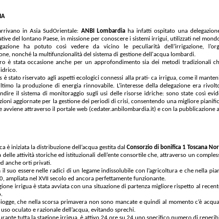
IA
arrivano in Asia SudOrientale:
ANBI Lombardia
ha infatti ospitato una delegazione
ve del lontano Paese, in missione per conoscere i sistemi irrigui, utilizzati nel mond
gazione ha potuto così vedere da vicino le peculiarità dell’irrigazione, l’o
ione,
nonché la multifunzionalità del sistema di gestione dell'acqua lombardi.
tro è stata occasione anche per un approfondimento sia dei metodi tradizionali c
 idrico.
 è stato riservato agli aspetti ecologici connessi alla prati- ca irrigua, come il manten
timo la produzione di energia rinnovabile. L’interesse della delegazione era rivolto
dire il sistema di monitoraggio sugli usi delle risorse idriche: sono state così evid
ioni aggiornate per la gestione dei periodi di crisi, consentendo una migliore pianific
che avviene attraverso il portale web (cedater.anbilombardia.it) e con la pubblicazione 
ca è iniziata la distribuzione dell’acqua gestita dal
Consorzio di bonifica 1 Toscana No
a delle attività storiche ed istituzionali dell’ente consortile che, attraverso un comples
d anche orti privati.
a il suo essere nelle radici di un legame indissolubile con l’agricoltura e che nella pi
00, ampliata nel XVII secolo ed ancora perfettamente funzionante.
gione irrigua è stata avviata con una situazione di partenza migliore rispetto al recen
.
e piogge, che nella scorsa primavera non sono mancate e quindi al momento c’è acqu
n uso oculato e razionale dell’acqua, evitando sprechi.
rante tutta la stagione irrigua, è attivo 24 ore su 24 uno specifico numero di reperi