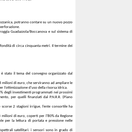
Mozzanica, potranno contare su un nuovo pozzo
 perforazione.
 roggia Guadazzola/Boccanova e sul sistema di
ondità di circa cinquanta metri. Il termine dei
à” è stato il tema del convegno organizzato dal
38 milioni di euro, che serviranno ad ampliare le
r l’ottimizzazione d’uso della risorsa idrica.
50% degli investimenti programmati nei prossimi
nto, per quelli finanziati dal P.N.R.R. (Piano
e scorse 2 stagioni irrigue, l’ente consortile ha
 3 milioni di euro, coperti per l’80% da Regione
ole per la lettura di portata e pressione nelle
pettrali satellitari: i sensori sono in grado di