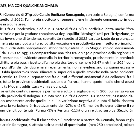
RICATE, MA CON QUALCHE ANOMALIA
R
. (
Consorzio di 2° grado Canale Emiliano Romagnolo,
con sede a Bologna) conferma 
rispetto al 2022, l’anno più siccitoso di sempre, viene finalmente compensato in qua
e in alcune aree.
 della falda ipodermica, cioè quella parte di falda più superficiale (detta anche “fr
ritorio e per la gestione complessiva degli equilibri idrologici utili per l’irrigazione, ges
ica inversione di tendenza, soprattutto rispetto al 2022 caratterizzato da prolungata 
nella pianura padana (area ad alta vocazione e produttività per il settore primario), 
lde in virtù delle precipitazioni abbondanti, cadute in un Maggio atipico, decisamente
i dal 1950 ad oggi. La comparazione analitica tra le singole province della regione
 presenta un’ evidente anomalia in territorio romagnolo, precisamente in provincia di
irittura più bassi rispetto all’anno più siccitoso di sempre (-2,47 metri nel 2024 cont
poi all’analisi dei dati emersi recentemente, non si evidenziano variazioni eccessive
 falda ipodermica sono allineate o superiori a quelle storiche nella parte occidenta
orientale. La linea di separazione fra questi differenti andamenti è da collocarsi f
io, tutte le province occidentali, assieme a Ferrara, hanno quote medie che si asses
a (a Modena addirittura – cm.88 dal p.c.).
 orientale continua invece a permanere sotto la soglia dei -cm. 200, pur senza variazio
ella provincia di Bologna la quota media di falda continua a scendere, passando da 
ono ovviamente anche quelle, in cui la variazione negativa di quota di falda, rispett
esena la variazione è rispettivamente del -27% e -28%, mentre Bologna ottiene il re
ano deficit contenuti (Parma -3% e Ferrara -11%) o un relativo surplus (Reggio E
 pianura occidentale, fra il Piacentino e il Modenese a partire da Gennaio, fanno regi
icolare in Romagna, si attesta a circa metà di questi valori (mm.250 complessivi, misur