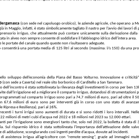
a Bergamasca
(con sede nel capoluogo orobico), le aziende agricole, che operano a 
già in Maggio, infatti, è stato simbolicamente tagliato il nastro per l’avvio dei lavori di
mprensorio irriguo, che attualmente può contare unicamente sulla derivazione dalla
rtata in alveo non sempre consente di soddisfare il fabbisogno idrico dell'intera area.
e le portate del canale quando queste non risultassero adeguate.
consentirà una portata media di 125 litri al secondo (massima: l/s 150) da una prof
nello sviluppo dell’economia della Piana del Basso Volturno. Innovazione e criticit
no
(con sede a Caserta) nel reale sito borbonico di Carditello a San Tammaro.
o dell’incontro è stata sottolineata la rilevanza degli investimenti in corso per ben 1
vite dall’irrigazione ed a migliorare il comparto irriguo, dotandosi di strumentazioni pe
 programmati sul comparto irriguo sono pari a 74,7 milioni di euro, pari ad oltre il 
en 67,6 milioni di euro sono per interventi già in corso con uno stato di avanzame
e Ripresa e Resilienza), pari al 26%.
recenti i turni irrigui sono aumenti di durata e si sono ridotti i loro intervalli. Nell
22 milioni di metri cubi d’acqua nel 2022 e 18 milioni nel 2023 su 12.000 ettari.
anti per l’irrigazione sono energivori tanto che, solo nel 2022, la bolletta è stata di
. Sul risparmio idrico è stata sottolineata l’importanza dell’attivazione delle valv
 di adduzione, scongiurando così ingenti perdite d’acqua, dovute ad incidenti.
di assistenza irrigua all’agricoltore con “remote sensing”, grazie ad immagini multis