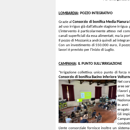
LOMBARDIA
: POZZO INTEGRATIVO
Grazie al
Consorzio di bonifica Media Pianur
ad uso irriguo già dall’attuale stagione irrigua: 
L’intervento è particolarmente atteso nel co
canali superficiali da essa alimentati, ma la po
Il pozzo di Mozzanica andrà quindi ad integrar
Con un investimento di 550.000 euro, il pozzo 
lavori è previsto per l’inizio di Luglio.
CAMPANIA
: IL PUNTO SULL’IRRIGAZIONE
“Irrigazione collettiva: unico punto di forza 
Consorzio di bonifica Bacino Inferiore Voltur
Nel cors
aree ser
I lavori
anni; b
Nazional
In anni 
erogato 
Gli impi
Campania
condotte
L’ente consorziale fornisce inoltre un sistema 