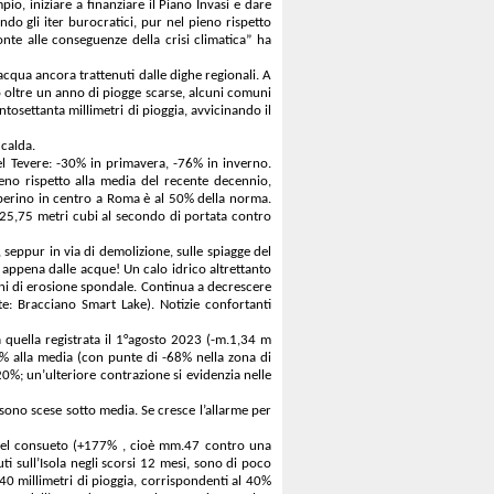
io, iniziare a finanziare il Piano Invasi e dare
ndo gli iter burocratici, pur nel pieno rispetto
nte alle conseguenze della crisi climatica” ha
’acqua ancora trattenuti dalle dighe regionali. A
o oltre un anno di piogge scarse, alcuni comuni
ntosettanta millimetri di pioggia, avvicinando il
 calda.
del Tevere: -30% in primavera, -76% in inverno.
eno rispetto alla media del recente decennio,
 tiberino in centro a Roma è al 50% della norma.
i 25,75 metri cubi al secondo di portata contro
, seppur in via di demolizione, sulle spiagge del
 appena dalle acque! Un calo idrico altrettanto
eni di erosione spondale. Continua a decrescere
nte: Bracciano Smart Lake). Notizie confortanti
 a quella registrata il 1°agosto 2023 (-m.1,34 m
25% alla media (con punte di -68% nella zona di
20%; un’ulteriore contrazione si evidenzia nelle
sono scese sotto media. Se cresce l’allarme per
o del consueto (+177% , cioè mm.47 contro una
ti sull’Isola negli scorsi 12 mesi, sono di poco
240 millimetri di pioggia, corrispondenti al 40%