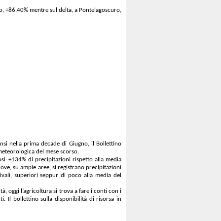
io, +86,40% mentre sul delta, a Pontelagoscuro,
si nella prima decade di Giugno, il Bollettino
à meteorologica del mese scorso.
i: +134% di precipitazioni rispetto alla media
dove, su ampie aree, si registrano precipitazioni
nivali, superiori seppur di poco alla media del
, oggi l’agricoltura si trova a fare i conti con i
Il bollettino sulla disponibilità di risorsa in