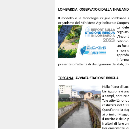
LOMBARDIA
: OSSERVATORI DALLA THAILAND
Il modello e le tecnologie irrigue lombarde 
organismo del Ministero Agricoltura e Cooperati
La dele
regolaz
L'incon
reticolo
Un focus
e non ul
approfon
informaz
presentato l’attività di divulgazione dei dati, 
TOSCANA
: AVVIATA STAGIONE IRRIGUA
Nella Piana di Luc
L’irrigazione è un
a campi, colture e
Tale attività fond
realizzata nel 13
Quest’anno la sta
ai primi di Maggio
Il merito è dell
fruitori di fare u
Per emergenze, du