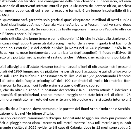
ttamento dei territori alle conseguenze della crisi climatica. E’ necessario, ad esemp
zionale di Interventi Infrastrutturali e per la Sicurezza del Settore Idrico, accelera
un’opera pubblica, di cui 8 per procedure formali, è un tempo insostenibile di fro
e
ANBI.
a di quest’anno sarà garantita solo grazie ai quasi cinquantadue milioni di metri cubi d
 (così classificata da Amap - Agenzia Marche Agricoltura Pesca), in cui versano, dop
confine con l’Abruzzo: da Gennaio 2023, a livello regionale mancano all’appello oltre ce
ell’ “annus horribilis” 2021.
ndo criticità, che fanno temere per le disponibilità idriche in vista della stagione più
mancanza degli apporti generati dallo scioglimento della neve in quota (nel bacino 
Appennino Centrale ) e del deficit pluviale (a Roma nel 2024 è piovuto il 16% in m
50% ad Aprile, mese fondamentale per la ricarica degli acquiferi); il flusso nell’alveo
tto alla portata media; male nel reatino anche il Velino, che registra una portata d
li alla vigilia dell’estate. Ne sono testimonianza i piloni di oltre sette metri presenti
iadi del 1960 fungevano da piattaforme per gli sport acquatici e quindi affioravano
 in soli 3 anni ha subìto un abbassamento del livello di m.1,77 ,accentuando i fenom
l di sotto della “soglia psicologica” dei -100 centimetri di livello idrometrico (fo
ine con la Toscana, il cui livello è simile a quello dell’anno scorso.
meno, che da oltre un anno è in costante decrescita e la cui altezza attuale è inferiore
scarsità di precipitazioni, che nel mese di maggio sono state inferiori di oltre il 
 finora registrato nel resto del corrente anno idrologico e che si attesta intorno al 
e è quella della Toscana, dove comunque le portate dei fiumi Arno, Ombrone e Serchio 
zione idrica nel Meridione d’Italia.
 prese con crescenti razionamenti d’acqua. Nonostante Maggio sia stato più piovos
it di pioggia tocca circa i trecento millimetri, mentre i 453 millimetri d’acqua, cadu
 grande siccità del 2022; evidente è il caso di Catania, dove in 12 mesi sono caduti 