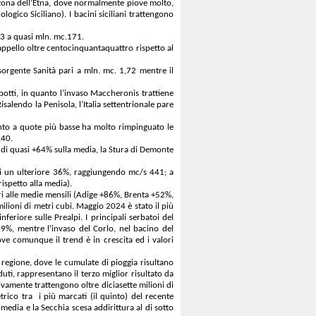
a zona dell’Etna, dove normalmente piove molto,
gico Siciliano). I bacini siciliani trattengono
2023 a quasi mln. mc.171.
’appello oltre centocinquantaquattro rispetto al
sorgente Sanità pari a mln. mc. 1,72 mentre il
botti, in quanto l’invaso Maccheronis trattiene
alendo la Penisola, l’Italia settentrionale pare
anto a quote più basse ha molto rimpinguato le
,40.
a di quasi +64% sulla media, la Stura di Demonte
 di un ulteriore 36%, raggiungendo mc/s 441; a
ispetto alla media).
ri alle medie mensili (Adige +86%, Brenta +52%,
ilioni di metri cubi. Maggio 2024 è stato il più
eriore sulle Prealpi. I principali serbatoi del
9%, mentre l’invaso del Corlo, nel bacino del
dove comunque il trend è in crescita ed i valori
 regione, dove le cumulate di pioggia risultano
uti, rappresentano il terzo miglior risultato da
amente trattengono oltre diciasette milioni di
rico tra i più marcati (il quinto) del recente
media e la Secchia scesa addirittura al di sotto