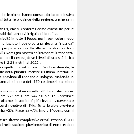
che le piogge hanno consentito la complessiva
si tutte le province della regione, anche se in
eatica”), che si conferma come essenziale per le
titi dai Consorzi irrigui e di bonifica.
siccità in tutto il Paese, ma in particolar modo
ha lasciato il posto ad una rilevante “ricarica”
 più piovoso rispetto alla media storica e tra i
 Emilia-Romagna mostra chiaramente la tendenza,
 Forli-Cesena, dove i livelli di scarsità idrica
ro i -2,28 metri nel 2022).
 rispetto a 2 settimane fa. Sostanzialmente, le
le della pianura, mentre risultano inferiori in
ra le province di Modena e Bologna. Andando in
tano al di sopra dei -170 centimetri dal piano
ni significative rispetto all’ultima rilevazione.
-cm. 225 cm a -cm. 247 dal p.c.. Le 3 province
o alla media storica, è più elevata. A Ravenna e
cord negativo di -54%. Tutte le altre province
milia +2%, Piacenza +7%, fino a Modena con il
strare altezze complessive ormai attorno ai 500
ati nella stazione pluviometrica di Ponte Braldo