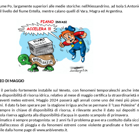
me Po, largamente superiori alle medie storiche: nell’Alessandrino, ad Isola S.Anton
o il livello del fiume Entella, mentre calano quelli di Vara, Magra ed Argentina.
TEO DI MAGGIO
l periodo fortemente instabile sul Veneto, con fenomeni temporaleschi anche inten
a disponibilità di risorsa idrica, relativo al mese di maggio certifica la straordinariet
eventi meteo estremi, Maggio 2024 passerà agli annali come uno dei mesi più piovos
ni. Il dato fa ben sperare per la stagione irrigua anche se permane il “caso Polesine” 
empre in chiave di disponibilità di risorsa, è rilevante anche il dato sui depositi 
ola riserva aggiunta alla disponibilità d’acqua in questo scampolo di primavera.
matico è sempre protagonista: se 2 anni fa il problema grave era costituito dalla siccità
dall’eccesso di pioggia e da fenomeni estremi come violente grandinate e forti venti. 
ile dalla home page di
www.anbiveneto.it.