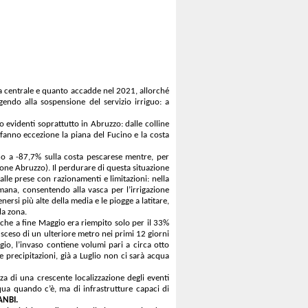
alia centrale e quanto accadde nel 2021, allorché
gendo alla sospensione del servizio irriguo: a
evidenti soprattutto in Abruzzo: dalle colline
; fanno eccezione la piana del Fucino e la costa
ino a -87,7% sulla costa pescarese mentre, per
one Abruzzo). Il perdurare di questa situazione
le prese con razionamenti e limitazioni: nella
imana, consentendo alla vasca per l’irrigazione
rsi più alte della media e le piogge a latitare,
la zona.
, che a fine Maggio era riempito solo per il 33%
 e sceso di un ulteriore metro nei primi 12 giorni
io, l’invaso contiene volumi pari a circa otto
ve precipitazioni, già a Luglio non ci sarà acqua
nza di una crescente localizzazione degli eventi
qua quando c’è, ma di infrastrutture capaci di
ANBI.