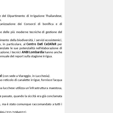
 del Dipartimento di Irrigazione Thailandese,
o.
rganizzazione dei Consorzi di bonifica e di
he delle più moderne tecniche di gestione del
imento della biodiversità, i servizi ecosistemici,
, in particolare, al
Centro Dati CeDATeR
per
enziate le sue potenzialità nell’elaborazione di
azione; i tecnici
ANBI Lombardia
hanno anche
annuale del report sulla stagione irrigua.
rd
(con sede a Viareggio, in Lucchesia).
so reticolo di canalette irrigue, fornisce l’acqua
ana lucchese utilizza un’infrastruttura maestosa,
te passato, quando la siccità era già conclamata
a, ma è stato comunque raccomandato a tutti i
bilità (331/1084931).