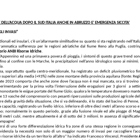
E DELL’ACQUA DOPO IL SUD ITALIA ANCHE IN ABRUZZO E’ EMERGENZA SICCITA’
LI INVASI”
ionali ed insulari, c’è un’allarmante similitudine su quanto si sta registrando nell’It
ammatica sofferenza per le regioni adriatiche dal fiume Reno alla Puglia, costrin
orio ANBI Risorse Idriche
.
ppennino ed una primavera povera di pioggia, i sintomi di questo grave trend sono 
 fino al confine con le Marche, le precipitazioni nell’anno idrologico sono ai minimi
ia.
nea, soprattutto quella centro-meridionale, ha registrato un deficit pluviometrico f
 superiori alla media (+93%) nelle zone montane della provincia aquilana (fonte: Regi
state 2023 comporta che anche zone dove l’acqua non è mai mancata, ora si trovino al
sperimentando per la prima volta l’interruzione delle erogazioni per 3 giorni a sett
 nonostante le esigue portate del fiume Gizio; qualora le temperature dovessero mantene
e 13 vasche del comprensorio con pesanti ripercussioni sulle produzioni agricole del
e della gravità della situazione, che si va delineando, è lo stato del bacino di Penne
a capacità, registrando un livello idrico, inferiore di oltre dieci metri all’anno scorso
no; normalmente in questo periodo, grazie alla fusione nivale ed alle piogge di Magg
di metri cubi, mentre attualmente è al di sotto dei 3 milioni. In assenza di significati
campagne!
tersi di una forte differenziazione idrica fra zone di una stessa regione in consegue
videnzia la necessità non solo di un maggior numero di invasi per raccogliere l’ac
 risorse idriche da un territorio all’altro” ha indicato Francesco Vincenzi, Presidente