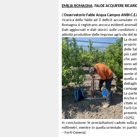
EMILIA ROMAGNA
: FALDE ACQUIFERE RICA
L’
Osservatorio Falde Acqua Campus ANBI-C.E.
ricarica delle falde ed il deficit accumulato 
Romagna si registrano ancora evidenti anomali
Dati aggiornati e dati storici sulle condizioni
attività produttive delle imprese agricole del ter
La drast
proprio 
delle fa
più cald
che però
sono add
Venendo 
quote di
quella 
dettagl
campagn
La parte
Anche n
citate s
Forlì-C
present
+32%).
In conclusione, le precipitazioni cadute sulla
millimetri, mentre in quella orientale, in part
– Forlì-Cesena).