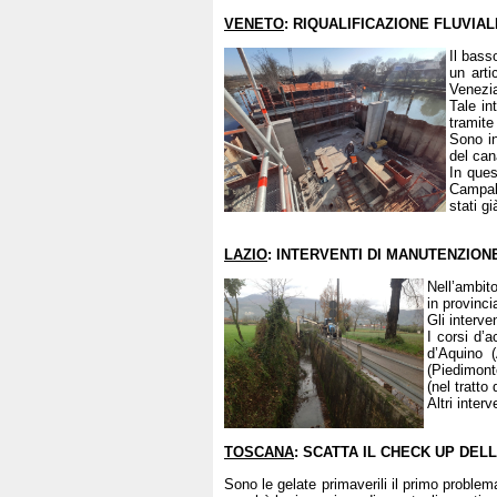
VENETO
: RIQUALIFICAZIONE FLUVIAL
Il bass
un arti
Venezia
Tale in
tramite
Sono in
del can
In ques
Campalt
stati gi
LAZIO
: INTERVENTI DI MANUTENZION
Nell’ambito
in provinci
Gli interve
I corsi d’
d’Aquino 
(Piedimont
(nel tratto
Altri inter
TOSCANA
: SCATTA IL CHECK UP DELL
Sono le gelate primaverili il primo problem