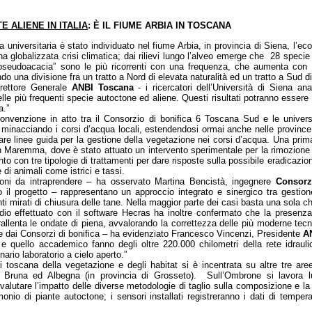
 ALIENE IN ITALIA
: È IL FIUME ARBIA IN TOSCANA
 universitaria è stato individuato nel fiume Arbia, in provincia di Siena, l’e
una globalizzata crisi climatica; dai rilievi lungo l’alveo emerge che 28 spec
ia pseudoacacia” sono le più ricorrenti con una frequenza, che aumenta con 
do una divisione fra un tratto a Nord di elevata naturalità ed un tratto a Sud 
irettore Generale
ANBI Toscana
- i ricercatori dell’Università di Siena an
lle più frequenti specie autoctone ed aliene. Questi risultati potranno essere 
a.”
onvenzione in atto tra il Consorzio di bonifica 6 Toscana Sud e le univers
o minacciando i corsi d’acqua locali, estendendosi ormai anche nelle province
are linee guida per la gestione della vegetazione nei corsi d’acqua. Una prima
in Maremma, dove è stato attuato un intervento sperimentale per la rimozione 
 con tre tipologie di trattamenti per dare risposte sulla possibile eradicazion
di animali come istrici e tassi.
ioni da intraprendere – ha osservato Martina Bencistà, ingegnere
Consorz
 il progetto – rappresentano un approccio integrato e sinergico tra gestion
nti mirati di chiusura delle tane. Nella maggior parte dei casi basta una sola ch
dio effettuato con il software Hecras ha inoltre confermato che la presenza
 rallenta le ondate di piena, avvalorando la correttezza delle più moderne tec
e dai Consorzi di bonifica – ha evidenziato Francesco Vincenzi, Presidente
A
 quello accademico fanno degli oltre 220.000 chilometri della rete idraul
nario laboratorio a cielo aperto.”
si toscana della vegetazione e degli habitat si è incentrata su altre tre ar
, Bruna ed Albegna (in provincia di Grosseto). Sull’Ombrone si lavora l
valutare l’impatto delle diverse metodologie di taglio sulla composizione e la
rimonio di piante autoctone; i sensori installati registreranno i dati di tempe