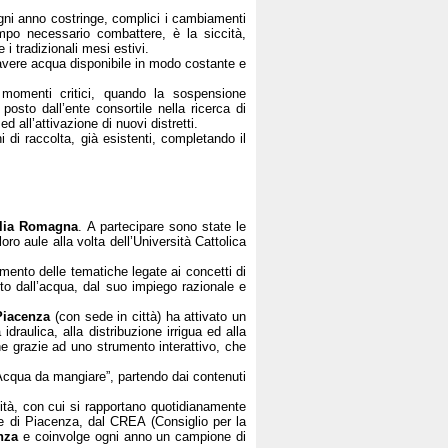
 ogni anno costringe, complici i cambiamenti
empo necessario combattere, è la siccità,
 i tradizionali mesi estivi.
 avere acqua disponibile in modo costante e
ei momenti critici, quando la sospensione
posto dall’ente consortile nella ricerca di
d all’attivazione di nuovi distretti.
 di raccolta, già esistenti, completando il
lia Romagna
. A partecipare sono state le
ro aule alla volta dell’Università Cattolica
imento delle tematiche legate ai concetti di
lto dall’acqua, dal suo impiego razionale e
Piacenza
(con sede in città) ha attivato un
draulica, alla distribuzione irrigua ed alla
he grazie ad uno strumento interattivo, che
“Acqua da mangiare”, partendo dai contenuti
lità, con cui si rapportano quotidianamente
ore di Piacenza, dal CREA (Consiglio per la
nza
e coinvolge ogni anno un campione di