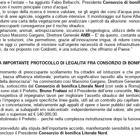
avera e l’estate – ha aggiunto Fabio Bellacchi, Presidente
Consorzio di bonif
con il nostro principale corso d’acqua.”
a, lo scopo della ricerca è invece valutare, se gli argini dei corsi d’acqua p
rno di aree agricole, soggette a colture intensive. Il monitoraggio sul fiume Al
odurre una carta della vegetazione per analizzare i pericoli da alluvione: nono
eoccupanti conseguenze per il rischio idraulico.
getazione, animali, antropizzazione, sicurezza idrogeologica, utilizzo delle ri
concluso Massimo Gargano, Direttore Generale
ANBI
– E’ da questo, costante a
 soluzioni, che permettono, grazie all’innovazione irrigua, di ridurre con
oggi ci permette di insistere sull’urgente necessità di nuove infrastrutture 
etti, da noi proposto con Coldiretti, è una soluzione, che offriamo al Paese.”
A IMPORTANTE PROTOCOLLO DI LEGALITA’ FRA CONSORZIO DI BONI
momento di preoccupante scollamento fra cittadini ed istituzioni e che p
, bassa affluenza elettorale, portiamo un significativo tassello alla ricomp
 della democrazia”: ha commentato così Massimo Gargano, Direttore Genera
ità, sottoscritto dal
Consorzio di bonifica Litorale Nord
(con sede a Roma) e
 sono stati il Prefetto,
Bruno Frattasi
ed il Presidente dell’ente consortile,
Ni
rospettiva di impegnativi lavori per migliorare l’assetto idraulico del territo
 l’impegno a seguire specifiche linee guida, utili ad un controllo più capillare
a e concertazione, relativamente agli appalti di opere o lavori pubblici del valo
 di euro, ai subappalti e/o subcontratti indipendentemente dal valore, alle pres
pari o superiore ad € 140.000,00.
tolineato il Prefetto - perché nella complessa ristrutturazione dopo la fusione fr
provveduto alla stipula dell’importante accordo, manifestando sensibilità a 
 concluso il Presidente
Consorzio di bonifica Litorale Nord
.