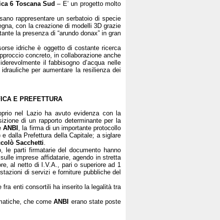
ica 6 Toscana Sud
– E’ un progetto molto
ossano rappresentare un serbatoio di specie
begna, con la creazione di modelli 3D grazie
stante la presenza di “arundo donax” in gran
sorse idriche è oggetto di costante ricerca
pproccio concreto, in collaborazione anche
siderevolmente il fabbisogno d’acqua nelle
idrauliche per aumentare la resilienza dei
FICA E PREFETTURA
roprio nel Lazio ha avuto evidenza con la
osizione di un rapporto determinante per la
le
ANBI
, la firma di un importante protocollo
 dalla Prefettura della Capitale; a siglare
ccolò Sacchetti
.
rio, le parti firmatarie del documento hanno
 sulle imprese affidatarie, agendo in stretta
re, al netto di I.V.A., pari o superiore ad 1
tazioni di servizi e forniture pubbliche del
a enti consortili ha inserito la legalità tra
tematiche, che come
ANBI
erano state poste