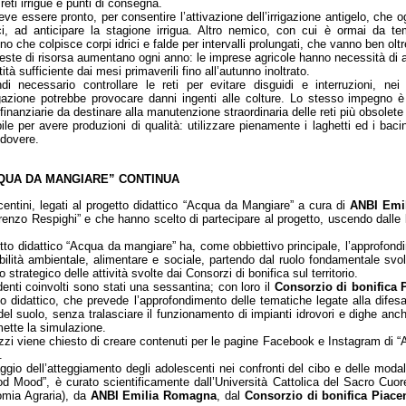
reti irrigue e punti di consegna.
eve essere pronto, per consentire l’attivazione dell’irrigazione antigelo, che
ci, ad anticipare la stagione irrigua. Altro nemico, con cui è ormai da t
o che colpisce corpi idrici e falde per intervalli prolungati, che vanno ben oltre
ieste di risorsa aumentano ogni anno: le imprese agricole hanno necessità di
ità sufficiente dai mesi primaverili fino all’autunno inoltrato.
di necessario controllare le reti per evitare disguidi e interruzioni, n
rigazione potrebbe provocare danni ingenti alle colture. Lo stesso impegno è 
 finanziarie da destinare alla manutenzione straordinaria delle reti più obsolete e
e per avere produzioni di qualità: utilizzare pienamente i laghetti ed i bacini
 dovere.
CQUA DA MANGIARE” CONTINUA
entini, legati al progetto didattico “Acqua da Mangiare” a cura di
ANBI Emi
renzo Respighi” e che hanno scelto di partecipare al progetto, uscendo dalle lo
etto didattico “Acqua da mangiare” ha, come obbiettivo principale, l’approfond
bilità ambientale, alimentare e sociale, partendo dal ruolo fondamentale svo
o strategico delle attività svolte dai Consorzi di bonifica sul territorio.
denti coinvolti sono stati una sessantina; con loro il
Consorzio di bonifica 
o didattico, che prevede l’approfondimento delle tematiche legate alla difesa i
del suolo, senza tralasciare il funzionamento di impianti idrovori e dighe anc
ette la simulazione.
zzi viene chiesto di creare contenuti per le pagine Facebook e Instagram di 
.
raggio dell’atteggiamento degli adolescenti nei confronti del cibo e delle moda
Food Mood”, è curato scientificamente dall’Università Cattolica del Sacro Cu
nomia Agraria), da
ANBI Emilia Romagna
, dal
Consorzio di bonifica Piace