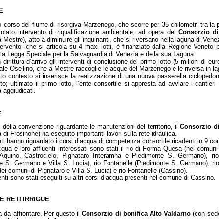
E
o corso del fiume di risorgiva Marzenego, che scorre per 35 chilometri tra la 
colato intervento di riqualificazione ambientale, ad opera del
Consorzio di
 Mestre), atto a diminuire gli inquinanti, che si riversano nella laguna di Vene
tervento, che si articola su 4 maxi lotti, è finanziato dalla Regione Veneto p
 la Legge Speciale per la Salvaguardia di Venezia e della sua Laguna.
 dirittura d’arrivo gli interventi di conclusione del primo lotto (5 milioni di eur
ale Osellino, che a Mestre raccoglie le acque del Marzenego e le riversa in l
to contesto si inserisce la realizzazione di una nuova passerella ciclopedon
o; ultimato il primo lotto, l’ente consortile si appresta ad avviare i cantieri 
à aggiudicati.
E
 della convenzione riguardante le manutenzioni del territorio, il
Consorzio di
a di Frosinone) ha eseguito importanti lavori sulla rete idraulica.
nti hanno riguardato i corsi d’acqua di competenza consortile ricadenti in 9 c
acqua e loro affluenti interessati sono stati il rio di Forma Quesa (nei comun
(Aquino, Castrocielo, Pignataro Interamna e Piedimonte S. Germano), rio
e S. Germano e Villa S. Lucia), rio Fontanelle (Piedimonte S. Germano), rio M
 dei comuni di Pignataro e Villa S. Lucia) e rio Fontanelle (Cassino).
venti sono stati eseguiti su altri corsi d’acqua presenti nel comune di Cassino.
E RETI IRRIGUE
a da affrontare. Per questo il
Consorzio di bonifica Alto Valdarno
(con sede