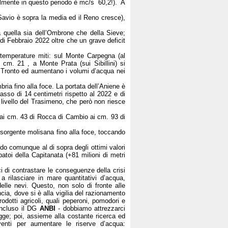
almente in questo periodo è mc/s 60,2!). A
 Savio è sopra la media ed il Reno cresce),
a quella sia dell’Ombrone che della Sieve;
i Febbraio 2022 oltre che un grave deficit
 temperature miti: sul Monte Carpegna (al
cm. 21 , a Monte Prata (sui Sibillini) si
l Tronto ed aumentano i volumi d’acqua nei
bria fino alla foce. La portata dell’Aniene è
asso di 14 centimetri rispetto al 2022 e di
l livello del Trasimeno, che però non riesce
(dai cm. 43 di Rocca di Cambio ai cm. 93 di
a sorgente molisana fino alla foce, toccando
ndo comunque al di sopra degli ottimi valori
atoi della Capitanata (+81 milioni di metri
i di contrastare le conseguenze della crisi
a rilasciare in mare quantitativi d’acqua,
delle nevi. Questo, non solo di fronte alle
cia, dove si è alla vigilia del razionamento
odotti agricoli, quali peperoni, pomodori e
oncluso il DG
ANBI
- dobbiamo attrezzarci
egge; poi, assieme alla costante ricerca ed
rventi per aumentare le riserve d’acqua: