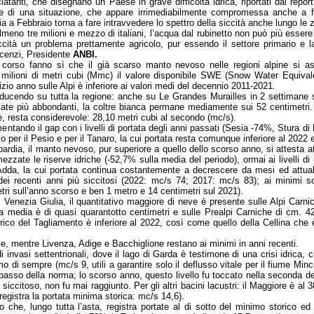
tanti, che disegnano un Paese in grave difficoltà idrica, riportati dal report 
are di una situazione, che appare irrimediabilmente compromessa anche a
ia a Febbraio torna a fare intravvedere lo spettro della siccità anche lungo le zo
almeno tre milioni e mezzo di italiani, l’acqua dal rubinetto non può più esser
iccità un problema prettamente agricolo, pur essendo il settore primario e l
cenzi, Presidente
ANBI.
corso fanno sì che il già scarso manto nevoso nelle regioni alpine si asso
 milioni di metri cubi (Mmc) il valore disponibile SWE (Snow Water Equivale
izio anno sulle Alpi è inferiore ai valori medi del decennio 2011-2021.
riducendo su tutta la regione: anche su Le Grandes Murailles in 2 settimane s
icate più abbondanti, la coltre bianca permane mediamente sui 52 centimetr
, resta considerevole: 28,10 metri cubi al secondo (mc/s).
umentando il gap con i livelli di portata degli anni passati (Sesia -74%, Stura
lo per il Pesio e per il Tanaro, la cui portata resta comunque inferiore al 2022
ardia, il manto nevoso, pur superiore a quello dello scorso anno, si attesta a
ezzate le riserve idriche (-52,7% sulla media del periodo), ormai ai livelli d
dda, la cui portata continua costantemente a decrescere da mesi ed attua
dei recenti anni più siccitosi (2022: mc/s 74; 2017: mc/s 83); ai minimi so
tri sull’anno scorso e ben 1 metro e 14 centimetri sul 2021).
li Venezia Giulia, il quantitativo maggiore di neve è presente sulle Alpi Car
la media è di quasi quarantotto centimetri e sulle Prealpi Carniche di cm. 4
rico del Tagliamento è inferiore al 2022, così come quello della Cellina che
ve, mentre Livenza, Adige e Bacchiglione restano ai minimi in anni recenti.
i invasi settentrionali, dove il lago di Garda è testimone di una crisi idrica,
o di sempre (mc/s 9, utili a garantire solo il deflusso vitale per il fiume Mincio
basso della norma; lo scorso anno, questo livello fu toccato nella seconda deca
iccitoso, non fu mai raggiunto. Per gli altri bacini lacustri: il Maggiore è a
registra la portata minima storica: mc/s 14,6).
che, lungo tutta l’asta, registra portate al di sotto del minimo storico ed