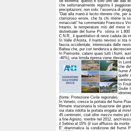
od estrema: questo è solo uno dei dati ecla
che settimanalmente registra il peggior
precipitazioni; non solo: l’assenza di piogg
“Dati alla mano è lecito ritenere che, per 
clamoroso errore, che fa chi ritiene la s
minacciati” ha commentato Francesco Vin
Intanto, le temperature miti del mese in 
distrettuale del fiume Po stima in 1.800
C.N.R., il quantitativo di neve caduta da in
In Valle d’Aosta, il manto nevoso si sta 
fascia occidentale, interessata dalle nev
Baltea che, pur con tendenza a decrescere
In Piemonte, calano quasi tutti i fiumi, a
-46%); una timida ripresa viene rilevata so
In Lomb
che dim
fiume A
quelle 
centime
In Friu
Giulie 
idromet
(fonte: Protezione Civile regionale).
In Veneto, cresce la portata del fiume Pia
Rimane stazionaria la situazione dei grand
sia stata ridotta la portata erogata al minim
45 centimetri, cioè oltre mezzo metro più 
a fine Agosto, mentre nel 2012, anch’esso s
il Sebino al 15% (il suo afflusso da monte 
E’ drammatica la condizione del fiume Po 