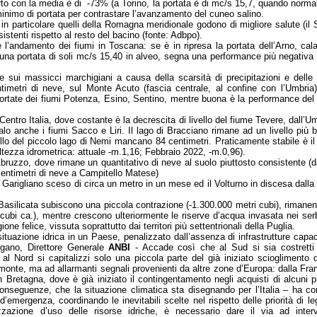
arto con la media è di -73% (a Torino, la portata è di mc/s 15,7, quando norm
 minimo di portata per contrastare l’avanzamento del cuneo salino.
in particolare quelli della Romagna meridionale godono di migliore salute (il
istenti rispetto al resto del bacino (fonte: Adbpo).
’andamento dei fiumi in Toscana: se è in ripresa la portata dell’Arno, cal
una portata di soli mc/s 15,40 in alveo, segna una performance più negativa d
 sui massicci marchigiani a causa della scarsità di precipitazioni e delle
metri di neve, sul Monte Acuto (fascia centrale, al confine con l’Umbria) 
 portate dei fiumi Potenza, Esino, Sentino, mentre buona è la performance de
Centro Italia, dove costante è la decrescita di livello del fiume Tevere, dall’Um
lo anche i fiumi Sacco e Liri. Il lago di Bracciano rimane ad un livello più b
vello del piccolo lago di Nemi mancano 84 centimetri. Praticamente stabile è i
(altezza idrometrica: attuale -m.1,16; Febbraio 2022, -m.0,96).
 Abruzzo, dove rimane un quantitativo di neve al suolo piuttosto consistente 
entimetri di neve a Campitello Matese)
il Garigliano sceso di circa un metro in un mese ed il Volturno in discesa dall
ella Basilicata subiscono una piccola contrazione (-1.300.000 metri cubi), rimane
i cubi ca.), mentre crescono ulteriormente le riserve d’acqua invasata nei serb
ne felice, vissuta soprattutto dai territori più settentrionali della Puglia.
tuazione idrica in un Paese, penalizzato dall’assenza di infrastrutture capac
gano, Direttore Generale
ANBI
- Accade così che al Sud si sia costretti 
al Nord si capitalizzi solo una piccola parte del già iniziato scioglimento 
monte, ma ad allarmanti segnali provenienti da altre zone d’Europa: dalla Fran
 Bretagna, dove è già iniziato il contingentamento negli acquisti di alcuni pr
conseguenze, che la situazione climatica sta disegnando per l’Italia – ha c
d’emergenza, coordinando le inevitabili scelte nel rispetto delle priorità di l
imizzazione d’uso delle risorse idriche, è necessario dare il via ad inte