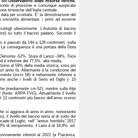
dell’
Osservatorio ANBI Risorse Idriche
,
 fronte di prossime e comunque auspicate
ne tirreniche dell’Italia centrale.
e data per scontata. E’ la dimostrazione del
a sovranità alimentare, i primi ad esserne
ttigli ulteriormente. L’Autorità di bacino
nt) su tutto il bacino padano. Secondo il
i è passati da 144 a 128 centimetri; sulla
i. La conseguenza è una portata della Dora
 di Demonte -52%, Stura di Lanzo -34%, Toce
 ed è inferiore del 77,5% alla media.
ttorno al 59% della media storica; sono più
i un anno fa. Allarmante è la condizione del
lmente (mc/s 58) è nettamente inferiore a
no anche i livelli di Serio ed Oglio (- 15
niche (mediamente cm.52), mentre sulle Alpi
2 (fonte: ARPA FVG). Attualmente il livello
 è 12 centimetri più basso dell’anno scorso
 che si aggrava di anno in anno: nonostante
), il livello del bacino resta al di sotto dei
de di Luglio, nell’ “annus horribilis” 2017
l 38% di riempimento, il Lario è al 18,8% ed
 ovviamente inferiori al 2022 (a Piacenza,