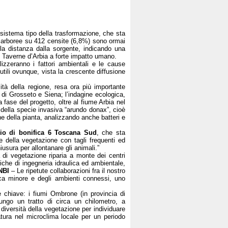
cosistema tipo della trasformazione, che sta
ie arboree su 412 censite (6,8%) sono ormai
la distanza dalla sorgente, indicando una
di Taverne d’Arbia a forte impatto umano.
alizzeranno i fattori ambientali e le cause
utili ovunque, vista la crescente diffusione
ità della regione, resa ora più importante
 di Grosseto e Siena; l’indagine ecologica,
 fase del progetto, oltre al fiume Arbia nel
della specie invasiva “arundo donax”, cioè
e della pianta, analizzando anche batteri e
io di bonifica 6 Toscana Sud
, che sta
e della vegetazione con tagli frequenti ed
iusura per allontanare gli animali.”
 di vegetazione riparia a monte dei centri
niche di ingegneria idraulica ed ambientale,
NBI
– Le ripetute collaborazioni fra il nostro
ica minore e degli ambienti connessi, uno
ee chiave: i fiumi Ombrone (in provincia di
ungo un tratto di circa un chilometro, a
 diversità della vegetazione per individuare
ratura nel microclima locale per un periodo