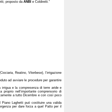
etti, proposto da
ANBI
e Coldiretti.”
(Ciociaria, Reatino, Viterbese), l’irrigazione
duto ad avviare le procedure per garantire
a irrigua e la compresenza di terre aride e
ma proprio nell’importante comprensorio di
aticamente a tutto Dicembre e con così poco
l Piano Laghetti può costituire una valida
ergenza per dare forza a quel Patto per il