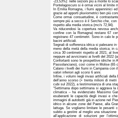
-23,53%): nelle sezioni più a monte lo sc
Pontelagoscuro si è ormai vicini al limite
In Emilia Romagna, i fiumi appenninici ed 
grazie ad apporti pluviometrici ben più cons
Come ormai consuetudine, è contrastante l
sempre più a secco è il Serchio che, con 
rispetto alla media storica (mc/s 72,94).
Va riducendosi la copertura nevosa anche
confine con la Romagna) restano 67 centi
registrano 47 centimetri. Sono in calo le
bacini artificiali.
Segnali di sofferenza idrica si palesano in 
meno della metà della media storica; in ca
circa 30 centimetri rispetto al 2021; al li
neppure ad avvicinarsi ai livelli del 2022 
Confortanti sono le prospettive idriche in
Passolanciano), così come in Molise (65 c
Calano i livelli dei fiumi in Campania con 
valori inferiori agli scorsi 6 anni.
Infine, i volumi negli invasi artificiali d
dell’anno scorso (+ trenta milioni di metr
cubi sul 2022), a testimonianza di una stagio
“Settimana dopo settimana si aggrava la si
climatica – ha evidenziato Massimo Gar
esuberanti le capacità degli invasi e che 
immagini di autobotti già in azione nel Pie
idrico in alcune zone del Paese, alla Gran
lattuga. Se vogliamo limitare le pesanti 
subito a gestire al meglio una situazione 
all’applicazione di soluzioni per l’ott