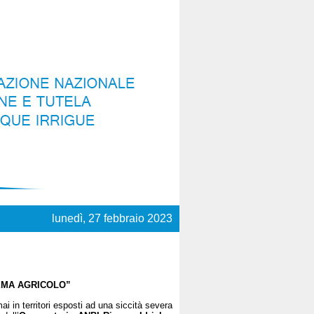
lunedì, 27 febbraio 2023
LEMA AGRICOLO”
i in territori esposti ad una siccità severa