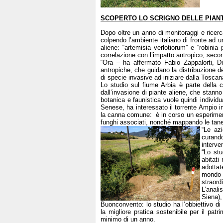
SCOPERTO LO SCRIGNO DELLE PIANTE
Dopo oltre un anno di monitoraggi e ricerca
colpendo l’ambiente italiano di fronte ad 
aliene: “artemisia verlotiorum” e “robin
correlazione con l’impatto antropico, secon
“Ora – ha affermato Fabio Zappalorti, D
antropiche, che guidano la distribuzione de
di specie invasive ad iniziare dalla Toscan
Lo studio sul fiume Arbia è parte della c
dall’invasione di piante aliene, che stann
botanica e faunistica vuole quindi individu
Senese, ha interessato il torrente Ampio 
la canna comune: è in corso un esperimento
funghi associati, nonché mappando le tane 
“Le az
curando
interve
“Lo stu
abitati
adottat
mondo e
straordi
L’anali
Siena)
Buonconvento: lo studio ha l’obbiettivo di 
la migliore pratica sostenibile per il pat
minimo di un anno.