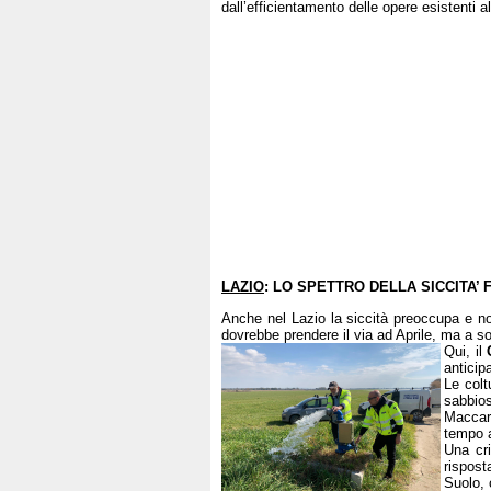
dall’efficientamento delle opere esistenti 
LAZIO
: LO SPETTRO DELLA SICCITA’ 
Anche nel Lazio la siccità preoccupa e non
dovrebbe prendere il via ad Aprile, ma a sof
Qui, il
anticip
Le colt
sabbios
Maccare
tempo a
Una cri
rispost
Suolo, 