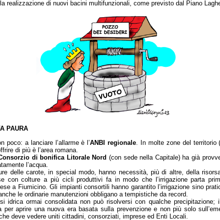
alla realizzazione di nuovi bacini multifunzionali, come previsto dal Piano Lagh
FA PAURA
 poco: a lanciare l’allarme è l’
ANBI regionale
. In molte zone del territorio 
frire di più è l’area romana.
Consorzio di bonifica Litorale Nord
(con sede nella Capitale) ha già provve
atamente l’acqua.
ure delle carote, in special modo, hanno necessità, più di altre, della risors
e con colture a più cicli produttivi fa in modo che l’irrigazione parta pri
se a Fiumicino. Gli impianti consortili hanno garantito l’irrigazione sino pr
nche le ordinarie manutenzioni obbligano a tempistiche da record.
si idrica ormai consolidata non può risolversi con qualche precipitazione; i
a per aprire una nuova era basata sulla prevenzione e non più solo sull’em
che deve vedere uniti cittadini, consorziati, imprese ed Enti Locali.