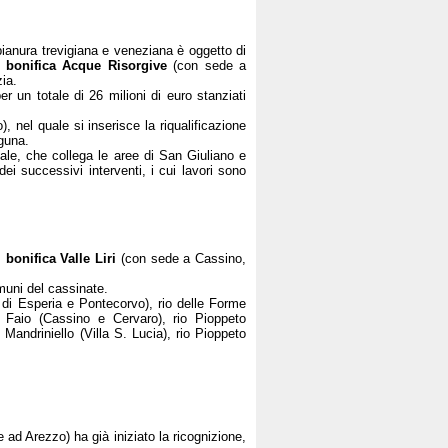
pianura trevigiana e veneziana è oggetto di
 bonifica Acque Risorgive
(con sede a
zia.
er un totale di 26 milioni di euro stanziati
o), nel quale si inserisce la riqualificazione
aguna.
ale, che collega le aree di San Giuliano e
dei successivi interventi, i cui lavori sono
 bonifica Valle Liri
(con sede a Cassino,
omuni del cassinate.
i di Esperia e Pontecorvo), rio delle Forme
 Faio (Cassino e Cervaro), rio Pioppeto
andriniello (Villa S. Lucia), rio Pioppeto
 ad Arezzo) ha già iniziato la ricognizione,