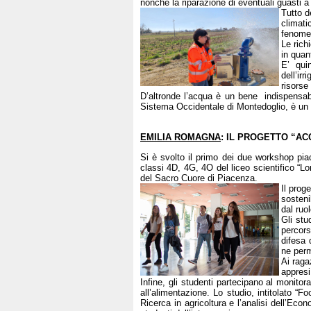
nonchè la riparazione di eventuali guasti a 
Tutto d
climati
fenomen
Le rich
in quant
E’ quin
dell’ir
risorse
D’altronde l’acqua è un bene indispensabil
Sistema Occidentale di Montedoglio, è un
EMILIA ROMAGNA
: IL PROGETTO “A
Si è svolto il primo dei due workshop piac
classi 4D, 4G, 4O del liceo scientifico “Lo
del Sacro Cuore di Piacenza.
Il prog
sosteni
dal ruol
Gli stu
percors
difesa 
ne perm
Ai raga
appresi
Infine, gli studenti partecipano al monito
all’alimentazione. Lo studio, intitolato “
Ricerca in agricoltura e l’analisi dell’Eco