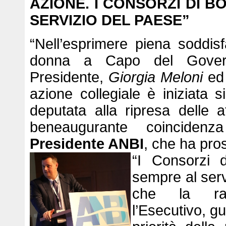
AZIONE. I CONSORZI DI B
SERVIZIO DEL PAESE”
“Nell’esprimere piena soddi
donna a Capo del Govern
Presidente,
Giorgia Meloni
ed 
azione collegiale è iniziata s
deputata alla ripresa delle a
beneaugurante coinciden
Presidente ANBI
, che ha pro
“I Consorzi 
sempre al servi
che la rap
l’Esecutivo, g