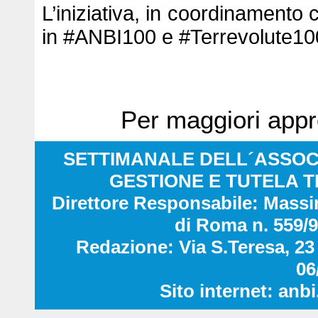
L’iniziativa, in coordinamento
in #ANBI100 e #Terrevolute10
Per maggiori appr
SETTIMANALE DELL´ASSOC
GESTIONE E TUTELA T
Direttore Responsabile: Massi
di Roma n. 559/
Redazione: Via S.Teresa, 23 
06
Sito internet: anbi