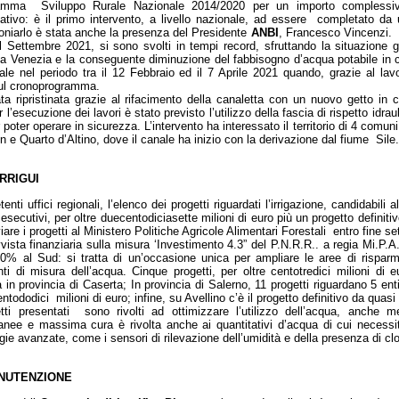
ogramma Sviluppo Rurale Nazionale 2014/2020 per un importo complessi
ativo: è il primo intervento, a livello nazionale, ad essere completato da
moniarlo è stata anche la presenza del Presidente
ANBI
, Francesco Vincenzi. I
 Settembre 2021, si sono svolti in tempi record, sfruttando la situazione 
ti a Venezia e la conseguente diminuzione del fabbisogno d’acqua potabile in c
nale nel periodo tra il 12 Febbraio ed il 7 Aprile 2021 quando, grazie al lav
 sul cronoprogramma.
ata ripristinata grazie al rifacimento della canaletta con un nuovo getto in
’esecuzione dei lavori è stato previsto l’utilizzo della fascia di rispetto idraul
ter operare in sicurezza. L’intervento ha interessato il territorio di 4 comuni:
 e Quarto d’Altino, dove il canale ha inizio con la derivazione dal fiume Sile.
IRRIGUI
i uffici regionali, l’elenco dei progetti riguardati l’irrigazione, candidabili
esecutivi, per oltre duecentodiciasette milioni di euro più un progetto definit
re i progetti al Ministero Politiche Agricole Alimentari Forestali entro fine s
vista finanziaria sulla misura ‘Investimento 4.3” del P.N.R.R.. a regia Mi.P.A
40% al Sud: si tratta di un’occasione unica per ampliare le aree di risparmi
ti di misura dell’acqua. Cinque progetti, per oltre centotredici milioni di 
a in provincia di Caserta; In provincia di Salerno, 11 progetti riguardano 5 e
entododici milioni di euro; infine, su Avellino c’è il progetto definitivo da quas
tti presentati sono rivolti ad ottimizzare l’utilizzo dell’acqua, anche 
nee e massima cura è rivolta anche ai quantitativi d’acqua di cui necessita
gie avanzate, come i sensori di rilevazione dell’umidità e della presenza di cloro
ANUTENZIONE