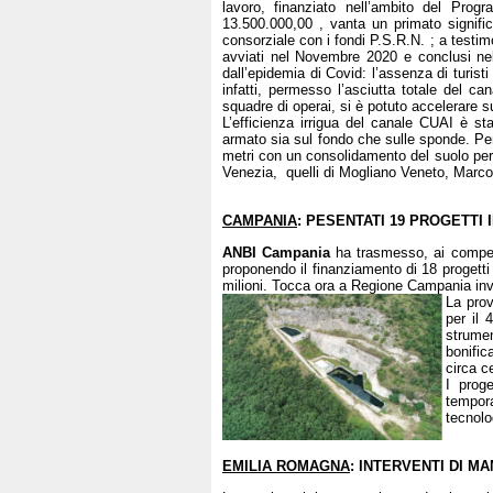
lavoro, finanziato nell’ambito del Pr
13.500.000,00 , vanta un primato signific
consorziale con i fondi P.S.R.N. ; a testi
avviati nel Novembre 2020 e conclusi nel
dall’epidemia di Covid: l’assenza di turis
infatti, permesso l’asciutta totale del ca
squadre di operai, si è potuto accelerare
L’efficienza irrigua del canale CUAI è st
armato sia sul fondo che sulle sponde. Per l
metri con un consolidamento del suolo per po
Venezia, quelli di Mogliano Veneto, Marcon
CAMPANIA
: PESENTATI 19 PROGETTI 
ANBI Campania
ha trasmesso, ai competent
proponendo il finanziamento di 18 progetti 
milioni. Tocca ora a Regione Campania invia
La prov
per il 
strumen
bonific
circa c
I proge
tempora
tecnolo
EMILIA ROMAGNA
: INTERVENTI DI M