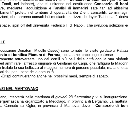
 Fondi, nel latinate), che si uniranno nel costituendo
Consorzio di boni
are, mediante l’acquisizione e l’analisi di immagini satellitari ad altissi
tamenti” protetti nel territorio di operatività dei 2 enti consortili. Le imma
zioni, che saranno consolidati mediante l’utilizzo del layer “Fabbricati”, der
.
espace, spin off dell’Università Federico II di Napoli, che sviluppa soluzioni ed 
ALE
iazione Donatori Midollo Osseo) sono tornate le visite guidate a Palazzo
zio di bonifica Pianura di Ferrara
, ubicata nel capoluogo estense.
vamente attraversare uno dei cortili più belli della città con la sua sinfoni
 ed ammirare l’affresco originale di Girolamo da Carpi, che raffigura la Mado
e fruibile la sua bellezza al maggior numero di persone possibile, ma anche apr
solidali per il bene della comunità.
li-Crispi continueranno anche nei prossimi mesi, sempre di sabato.
NZI NEL MANTOVANO
no, interverrà nella mattinata di
giovedì 23 Settembre p.v.
all’inaugurazion
Bergamasca
ha organizzato a Medolago, in provincia di Bergamo. La mattina
 Canneto sull’Oglio, in provincia di Mantova, dove il
Consorzio di bon