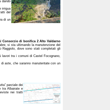
ta dando
 irrigua
atti del
ra di un
al
Consorzio di bonifica 2 Alto Valdarno
abre, si sta ultimando la manutenzione del
no Raggiolo, dove sono stati completati gli
dai lavori tra i comuni di Castel Focognano,
ri di aste, che saranno manutentate con un
tta” parziale dei
 tra Albairate e
viste nei tratti