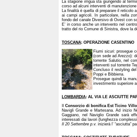
La stagione irrigua sta giungendo al termi
corso ad alcuni interventi di manutenzione o
La finalità è quella di preparare il reticolo
ai campi agricoli. In particolare, nella z
fondo del canale Diversivo di Ovest con sog
E’ in corso anche un intervento nel centr
tratto del rio Comune di Sinistra, dove la 
TOSCANA
: OPERAZIONE CASENTINO
Fiumi sicuri: prosegue 
(con sede ad Arezzo): d
torrente Salutio, nel co
interventi sul torrente T
Concluso il restyling del
Poppi e Bibbiena.
Prosegue quindi la manut
investimento superiore a
LOMBARDIA
: AL VIA LE ASCIUTTE PA
Il
Consorzio di bonifica Est Ticino Villo
Navigli Grande e Martesana. Ad inizio No
Gaggiano, nel Naviglio Grande sarà effet
interessati dai lavori (lunghezza complessi
Il 20 Settembre p.v.
inizierà l’ “asciutta” p