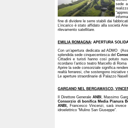
sede a
realizz
“appres
informa
fine di dividere le serre stabili dai fabbricati
L’incarico è stato affidato alla società Ari
rilevamento satellitare.
EMILIA ROMAGNA
: APERTURA SOLID
Con un’apertura dedicata ad ADMO (Assoc
splendida sede cinquecentesca del
Consor
Cittadini e turisti hanno così potuto nuo
ricordano l’antico teatro Marcello di Roma
Aprire la sede consorziale significa render
realtà ferraresi, che sostengono iniziative 
Le aperture straordinarie di Palazzo Nasel
GARGANO NEL BERGAMASCO, VINCE
Il Direttore Generale
ANBI
, Massimo Garga
Consorzio di bonifica Media Pianura 
ANBI,
Francesco Vincenzi, sarà invece a
idroelettrico “Mulino San Giuseppe”.