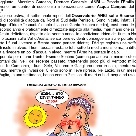
a aggiunto Massimo Gargano, Direttore Generale
ANBI
– Proprio l’Emilia
azione, un centro di eccellenza internazionale come
Acqua Campus
del
.”
agione estiva, il settimanale report dell’
Osservatorio ANBI sulle Risorse
 disponibilità d’acqua dal Nord al Sud della Penisola. Sono in calo, infatti, i
ale lago d’Idro è “esaurito” e solo il lago di Garda è sopra media), così come le
lo scorso anno e praticamente dimezzate rispetto alla media, man mano che si
esta deficitaria, rispetto allo scorso anno, la condizione idrica dei fiumi a No
itazioni sulla Val d’Aosta, senza però evidenti conseguenze sulle portate s
o i fiumi Livenza e Brenta hanno portate ridotte; l’Adige registra una soffer
di isole in alveo. I fiumi toscani restano tutti sotto la media mensile ma, a di
a a rivedere un po’ d’acqua in alveo, mentre l’Arno ha portate in calo.
portata per i fiumi Tronto, Esino e Sentino (comunque ancora al minimo stori
ontani dai livelli del recente passato, trattenendo poco più di ventotto mil
i. In Campania, i fiumi Sele, Volturno e Garigliano sono in calo, mentre val
nza, mentre gli invasi del Cilento sono in lieve ripresa. Nel Lazio, in un mes
Puglia, in una settimana, hanno ceduto 7 milioni di metri cubi d’ acqua ad uso i