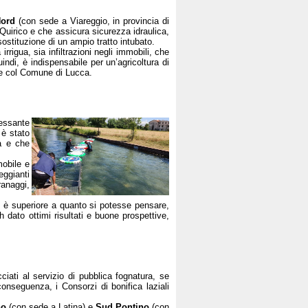
Nord
(con sede a Viareggio, in provincia di
Quirico e che assicura sicurezza idraulica,
sostituzione di un ampio tratto intubato.
irrigua, sia infiltrazioni negli immobili, che
quindi, è indispensabile per un’agricoltura di
ione col Comune di Lucca.
essante
 è stato
ta e che
mobile e
eggianti
ranaggi,
uti è superiore a quanto si potesse pensare,
 dato ottimi risultati e buone prospettive,
ciati al servizio di pubblica fognatura, se
onseguenza, i Consorzi di bonifica laziali
no
(con sede a Latina) e
Sud Pontino
(con