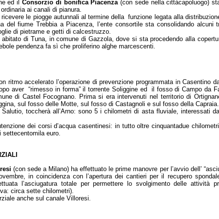
ne ed il
Consorzio di bonifica Piacenza
(con sede nella cittàcapoluogo) s
rdinaria ai canali di pianura.
 a ricevere le piogge autunnali al termine della funzione legata alla distribuzione
ona del fiume Trebbia a Piacenza, l’ente consortile sta consolidando alcuni tr
lie di pietrame e getti di calcestruzzo.
o abitato di Tuna, in comune di Gazzola, dove si sta procedendo alla copertu
debole pendenza fa sì che proliferino alghe marcescenti.
con ritmo accelerato l’operazione di prevenzione programmata in Casentino d
opo aver “rimesso in forma” il torrente Soliggine ed il fosso di Campo da F
mune di Castel Focognano. Prima si era intervenuti nel territorio di Ortigna
eggina, sul fosso delle Motte, sul fosso di Castagnoli e sul fosso della Capraia.
 Salutio, toccherà all’Arno: sono 5 i chilometri di asta fluviale, interessati 
enzione dei corsi d’acqua casentinesi: in tutto oltre cinquantadue chilomet
i settecentomila euro.
RZIALI
resi
(con sede a Milano) ha effettuato le prime manovre per l’avvio dell’ “asciu
vembre, in coincidenza con l’apertura dei cantieri per il recupero spondale
tuata l’asciugatura totale per permettere lo svolgimento delle attività pre
va: circa sette chilometri).
arziale anche sul canale Villoresi.