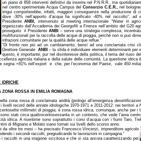
un piano di 858 interventi definitivi da inserire nel P.N.R.R., ma quotidiana
nel centro sperimentale Acqua Campus del
Consorzio C.E.R.,
nel bolognes
irrigui comporterebbe, infatti, maggiori conseguenze nella produzione di 
dove -30% nell’apporto d’acqua ha significato -40% nel raccolto”: ad 
Presidente
ANBI,
intervenuto al meeting internazionale “Water in agricu
organizzato dall’Accademia dei Georgofili a Firenze nell’ambito del G20 agric
proseguito il Presidente
ANBI
– serve una strategia complessa, incentrata
multifunzionali per la raccolta delle acque di pioggia, perché non si può dime
infrazioni comunitarie per la qualità delle acque reflue.”
“Di fronte non più ad un cambiamento, bensì ad una conclamata crisi c
Direttore Generale
ANBI
– la sfida è individuare elementi determinanti per in
questo, è importante, pur nel disinteresse della politica, il tema del riuso d
 eccellenza agricola italiana e della salute delle comunità. La questione idrica
 che segna +81% nell’export e che, per l’economia del Paese, vale 450 miliard
 IDRICHE
A ZONA ROSSA IN EMILIA ROMAGNA
 nella zona rossa di conclamata aridità (prologo all’emergenza desertificazion
 i livelli record delle annate idrologiche 1970-1971 e 2011-2012: nei territori 
entosette millimetri di pioggia; è zona rossa idrica, comunque, anche per i t
 sono stati circa quattrocentosessanta in un contesto, che vede l’area centr
iticità idrica. A risentirne sono soprattutto i corsi d’acqua con i fiumi Taro,
ntini di Mignano e Molato siano tornati sui livelli dello scorso anno.
ve da oltre tre mesi – ha precisato Francesco Vincenzi, imprenditore agricolo
dendo i secondi raccolti, pregiudicando le lavorazioni in campagna.”
to i raccolti in una stagione siccitosa e che si sta ancora caratterizzando per