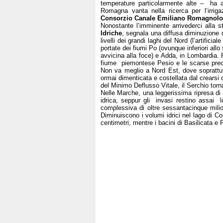
temperature particolarmente alte – h
Romagna vanta nella ricerca per l’irrig
Consorzio Canale Emiliano Romagnolo
Nonostante l’imminente arrivederci alla st
Idriche
, segnala una diffusa diminuzione di
livelli dei grandi laghi del Nord (l’artifici
portate dei fiumi Po (ovunque inferiori al
avvicina alla foce) e Adda, in Lombardia. R
fiume piemontese Pesio e le scarse precip
Non va meglio a Nord Est, dove soprattutt
ormai dimenticata e costellata dal crearsi 
del Minimo Deflusso Vitale, il Serchio torn
Nelle Marche, una leggerissima ripresa di 
idrica, seppur gli invasi restino assai l
complessiva di oltre sessantacinque milion
Diminuiscono i volumi idrici nel lago di Co
centimetri, mentre i bacini di Basilicata e 