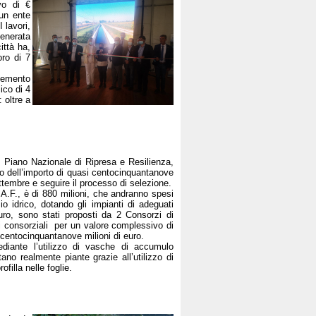
vo di €
 un ente
 lavori,
generata
ittà ha,
oro di 7
 cemento
ico di 4
 oltre a
 al Piano Nazionale di Ripresa e Resilienza,
ivo dell’importo di quasi centocinquantanove
ettembre e seguire il processo di selezione.
.A.F., è di 880 milioni, che andranno spesi
o idrico, dotando gli impianti di adeguati
euro, sono stati proposti da 2 Consorzi di
nti consorziali per un valore complessivo di
i centocinquantanove milioni di euro.
mediante l’utilizzo di vasche di accumulo
no realmente piante grazie all’utilizzo di
filla nelle foglie.