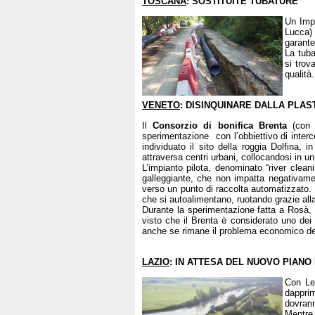
TOSCANA
: SOSTITUITE TUBATURE
Un Impo
Lucca) 
garante
La tuba
si trov
qualità
VENETO
: DISINQUINARE DALLA PLAS
Il
Consorzio di bonifica Brenta
(con s
sperimentazione con l’obbiettivo di interce
individuato il sito della roggia Dolfina,
attraversa centri urbani, collocandosi in un
L’impianto pilota, denominato “river clea
galleggiante, che non impatta negativamente
verso un punto di raccolta automatizzato. I
che si autoalimentano, ruotando grazie alla
Durante la sperimentazione fatta a Rosà, si
visto che il Brenta è considerato uno dei 
anche se rimane il problema economico de
LAZIO
: IN ATTESA DEL NUOVO PIANO 
Con Leg
dapprim
dovrann
Mentre 