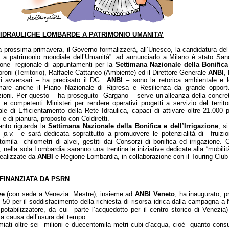
 IDRAULICHE LOMBARDE A PATRIMONIO UMANITA’
 prossima primavera, il Governo formalizzerà, all’Unesco, la candidatura del
o, a patrimonio mondiale dell’Umanità”: ad annunciarlo a Milano è stato San
lone” regionale di appuntamenti per la
Settimana Nazionale della Bonifica 
oroni (Territorio), Raffaele Cattaneo (Ambiente) ed il Direttore Generale
ANBI
,
tri avversari – ha precisato il DG
ANBI
– sono la retorica ambientale e l
rmare anche il Piano Nazionale di Ripresa e Resilienza da grande opportu
ioni. Per questo – ha proseguito Gargano – serve un’alleanza della concrete
 e competenti Ministeri per rendere operativi progetti a servizio del territ
le di Efficientamento della Rete Idraulica, capaci di attivare oltre 21.000 p
i e di pianura, proposto con Coldiretti.”
anto riguarda la
Settimana Nazionale della Bonifica e dell’Irrigazione
, si
 p.v.
e sarà dedicata soprattutto a promuovere le potenzialità di fruizion
omila chilometri di alvei, gestiti dai Consorzi di bonifica ed irrigazione
a!”, nella sola Lombardia saranno una trentina le iniziative dedicate alla “mobili
 realizzate da
ANBI
e Regione Lombardia, in collaborazione con il Touring Club 
FINANZIATA DA PSRN
ve
(con sede a Venezia Mestre), insieme ad
ANBI Veneto
, ha inaugurato, p
 ’50 per il soddisfacimento della richiesta di risorsa idrica dalla campagna a
il potabilizzatore, da cui parte l’acquedotto per il centro storico di Venezia
 a causa dell’usura del tempo.
armiati oltre sei milioni e duecentomila metri cubi d’acqua, cioè quanto con