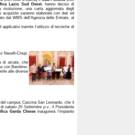
fica Lazio Sud Ovest
, hanno deciso di
ma risoluzione, una carta aggiornata degli
gini acquisite saranno elaborate con dati ed
ivato dal WMS dell’Agenzia delle Entrate, al
applicativi tramite l’utilizzo di tecniche di
 Naselli-Crispi,
a di arcate, che
nna con Bambino.
irle alle diverse
e del campus Cascina San Leonardo, che il
 di
sabato 25 Settembre p.v.,
il Presidente
ifica Garda Chiese
inaugurerà l’impianto