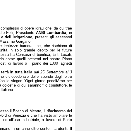
 complesso di opere idrauliche, da cui trae
dro Folli, Presidente
ANBI Lombardia
, in
e dell’Irrigazione
, presenti gli assessori
 Massimo Gargano.
e lentezze burocratiche, che rischiano di
nità in solo grande debito per le future
zza fra Consorzi di bonifica, Enti Locali,
orio come quelli presenti nel nostro Piano
osti di lavoro o il piano dei 1000 laghetti
 terrà in tutta Italia
dal 25 Settembre al 3
e ciclopedonale delle sponde degli oltre
. Con lo slogan “Ogni giorno pedaliAmo per
tà dolce” e di cui saranno filo conduttore, le
Italiano.
resso il Bosco di Mestre, il rifacimento del
 Nord di Venezia e che ha visto ampliare le
) ed all’uso industriale, a favore di Porto
sumano in un anno oltre centomila utenti.
Il