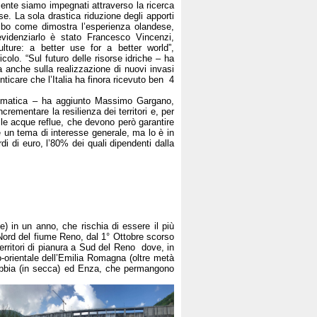
mente siamo impegnati attraverso la ricerca
e. La sola drastica riduzione degli apporti
cibo come dimostra l’esperienza olandese,
evidenziarlo è stato Francesco Vincenzi,
lture: a better use for a better world”,
olo. “Sul futuro delle risorse idriche – ha
 anche sulla realizzazione di nuovi invasi
nticare che l’Italia ha finora ricevuto ben 4
limatica – ha aggiunto Massimo Gargano,
crementare la resilienza dei territori e, per
elle acque reflue, che devono però garantire
 è un tema di interesse generale, ma lo è in
i di euro, l’80% dei quali dipendenti dalla
e) in un anno, che rischia di essere il più
a Nord del fiume Reno, dal 1° Ottobre scorso
erritori di pianura a Sud del Reno dove, in
o-orientale dell’Emilia Romagna (oltre metà
 Trebbia (in secca) ed Enza, che permangono