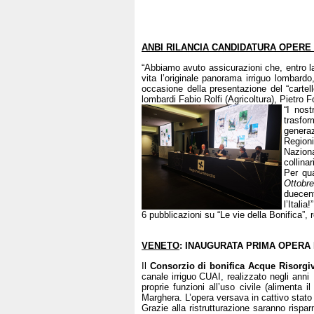
ANBI RILANCIA CANDIDATURA OPERE
“Abbiamo avuto assicurazioni che, entro la
vita l’originale panorama irriguo lombard
occasione della presentazione del “cartel
lombardi Fabio Rolfi (Agricoltura), Pietro F
“I nos
trasfo
generaz
Regioni
Naziona
collinar
Per qu
Ottobre
duecent
l’Itali
6 pubblicazioni su “Le vie della Bonifica”,
VENETO
: INAUGURATA PRIMA OPERA 
Il
Consorzio di bonifica Acque Risorgi
canale irriguo CUAI, realizzato negli anni
proprie funzioni all’uso civile (alimenta 
Marghera. L’opera versava in cattivo stato
Grazie alla ristrutturazione saranno risp