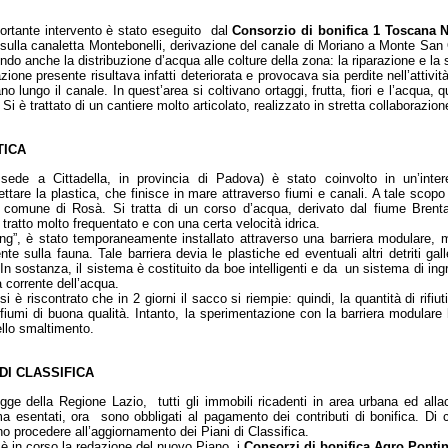
rtante intervento è stato eseguito dal
Consorzio di bonifica 1 Toscana 
sulla canaletta Montebonelli, derivazione del canale di Moriano a Monte San 
ndo anche la distribuzione d’acqua alle colture della zona: la riparazione e la 
zione presente risultava infatti deteriorata e provocava sia perdite nell’attività 
ano lungo il canale. In quest’area si coltivano ortaggi, frutta, fiori e l’acqua, 
. Si è trattato di un cantiere molto articolato, realizzato in stretta collaboraz
TICA
ede a Cittadella, in provincia di Padova) è stato coinvolto in un’inter
ttare la plastica, che finisce in mare attraverso fiumi e canali. A tale scopo
 in comune di Rosà. Si tratta di un corso d’acqua, derivato dal fiume Bren
 tratto molto frequentato e con una certa velocità idrica.
ning”, è stato temporaneamente installato attraverso una barriera modulare, 
 sulla fauna. Tale barriera devia le plastiche ed eventuali altri detriti gall
n sostanza, il sistema è costituito da boe intelligenti e da un sistema di ing
 corrente dell’acqua.
 è riscontrato che in 2 giorni il sacco si riempie: quindi, la quantità di rifi
fiumi di buona qualità. Intanto, la sperimentazione con la barriera modulare h
llo smaltimento.
DI CLASSIFICA
ge della Regione Lazio, tutti gli immobili ricadenti in area urbana ed allac
a esentati, ora sono obbligati al pagamento dei contributi di bonifica. Di c
o procedere all’aggiornamento dei Piani di Classifica.
è in corso la redazione del nuovo Piano, i
Consorzi di bonifica Agro Ponti