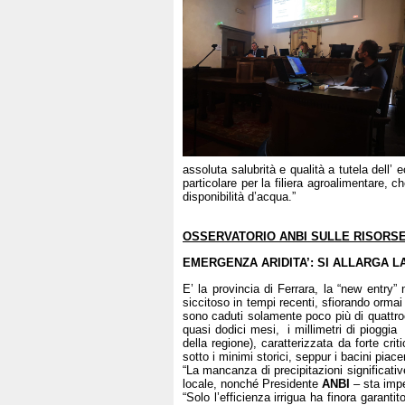
assoluta salubrità e qualità a tutela dell’
particolare per la filiera agroalimentare,
disponibilità d’acqua.”
OSSERVATORIO ANBI SULLE RISORSE
EMERGENZA ARIDITA’: SI ALLARGA L
E’ la provincia di Ferrara, la “new entry”
siccitoso in tempi recenti, sfiorando ormai
sono caduti solamente poco più di quattroc
quasi dodici mesi, i millimetri di pioggia
della regione), caratterizzata da forte cr
sotto i minimi storici, seppur i bacini piace
“La mancanza di precipitazioni significati
locale, nonché Presidente
ANBI
– sta impe
“Solo l’efficienza irrigua ha finora garanti