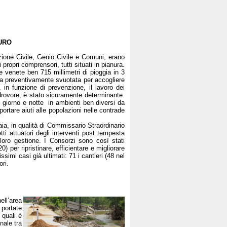
EURO
ezione Civile, Genio Civile e Comuni, erano
propri comprensori, tutti situati in pianura.
 venete ben 715 millimetri di pioggia in 3
ata preventivamente svuotata per accogliere
 in funzione di prevenzione, il lavoro dei
idrovore, è stato sicuramente determinante.
giorno e notte in ambienti ben diversi da
 portare aiuti alle popolazioni nelle contrade
ia, in qualità di Commissario Straordinario
ti attuatori degli interventi post tempesta
 loro gestione. I Consorzi sono così stati
) per ripristinare, efficientare e migliorare
ssimi casi già ultimati: 71 i cantieri (48 nel
ori.
ll’area
 portate
 quali è
nale tra