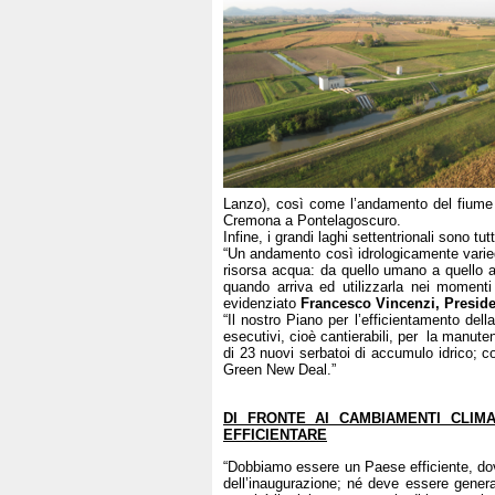
Lanzo), così come l’andamento del fiume 
Cremona a Pontelagoscuro.
Infine, i grandi laghi settentrionali sono t
“Un andamento così idrologicamente variegat
risorsa acqua: da quello umano a quello ag
quando arriva ed utilizzarla nei momenti d
evidenziato
Francesco Vincenzi, Presid
“Il nostro Piano per l’efficientamento del
esecutivi, cioè cantierabili, per la manuten
di 23 nuovi serbatoi di accumulo idrico; co
Green New Deal.”
DI FRONTE AI CAMBIAMENTI CLIM
EFFICIENTARE
“Dobbiamo essere un Paese efficiente, dov
dell’inaugurazione; né deve essere genera