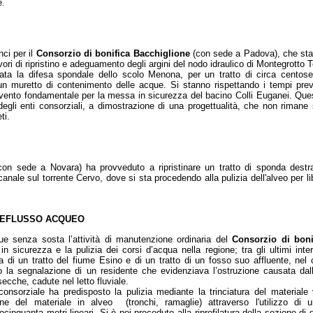
e.
nci per il
Consorzio di bonifica Bacchiglione
(con sede a Padova), che sta p
vori di ripristino e adeguamento degli argini del nodo idraulico di Montegrotto 
zata la difesa spondale dello scolo Menona, per un tratto di circa centoset
un muretto di contenimento delle acque. Si stanno rispettando i tempi previ
rvento fondamentale per la messa in sicurezza del bacino Colli Euganei. Ques
 degli enti consorziali, a dimostrazione di una progettualità, che non rimane
ti.
con sede a Novara) ha provveduto a ripristinare un tratto di sponda destr
anale sul torrente Cervo, dove si sta procedendo alla pulizia dell'alveo per l
 DEFLUSSO ACQUEO
ue senza sosta l’attività di manutenzione ordinaria del
Consorzio di boni
n sicurezza e la pulizia dei corsi d’acqua nella regione; tra gli ultimi inter
ca di un tratto del fiume Esino e di un tratto di un fosso suo affluente, ne
o la segnalazione di un residente che evidenziava l’ostruzione causata d
secche, cadute nel letto fluviale.
consorziale ha predisposto la pulizia mediante la trinciatura del materiale 
one del materiale in alveo (tronchi, ramaglie) attraverso l'utilizzo di
ocinquanta metri lineari. Si è poi proceduto alla riprofilatura della sezione di