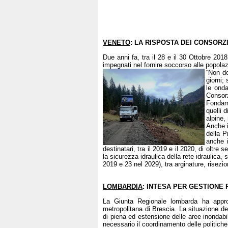
VENETO
: LA RISPOSTA DEI CONSORZI
Due anni fa, tra il 28 e il 30 Ottobre 201
impegnati nel fornire soccorso alle popolazi
“Non d
giorni;
le onda
Consorz
Fondame
quelli 
alpine,
Anche i
della P
anche i
destinatari, tra il 2019 e il 2020, di oltre
la sicurezza idraulica della rete idraulica, 
2019 e 23 nel 2029), tra arginature, risezi
LOMBARDIA
: INTESA PER GESTIONE
La Giunta Regionale lombarda ha approv
metropolitana di Brescia. La situazione de
di piena ed estensione delle aree inondabili
necessario il coordinamento delle politiche 