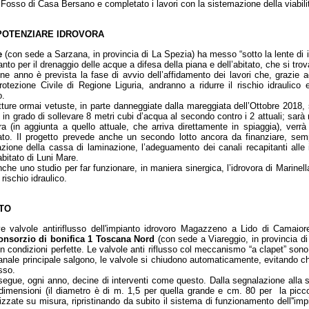
il Fosso di Casa Bersano e completato i lavori con la sistemazione della viabili
 POTENZIARE IDROVORA
e
(con sede a Sarzana, in provincia di La Spezia) ha messo “sotto la lente di 
pianto per il drenaggio delle acque a difesa della piana e dell’abitato, che si 
ine anno è prevista la fase di avvio dell’affidamento dei lavori che, grazie 
rotezione Civile di Regione Liguria, andranno a ridurre il rischio idraulico
o.
tture ormai vetuste, in parte danneggiate dalla mareggiata dell’Ottobre 2018
in grado di sollevare 8 metri cubi d’acqua al secondo contro i 2 attuali; sarà
ra (in aggiunta a quello attuale, che arriva direttamente in spiaggia), verrà r
ato. Il progetto prevede anche un secondo lotto ancora da finanziare, semp
azione della cassa di laminazione, l’adeguamento dei canali recapitanti all
’abitato di Luni Mare.
nche uno studio per far funzionare, in maniera sinergica, l’idrovora di Marinel
rischio idraulico.
ATO
e valvole antiriflusso dell'impianto idrovoro Magazzeno a Lido di Camaiore
onsorzio di bonifica 1 Toscana Nord
(con sede a Viareggio, in provincia di
in condizioni perfette. Le valvole anti riflusso col meccanismo “a clapet” son
 canale principale salgono, le valvole si chiudono automaticamente, evitando che
sso.
esegue, ogni anno, decine di interventi come questo. Dalla segnalazione alla 
 dimensioni (il diametro è di m. 1,5 per quella grande e cm. 80 per la picco
izzate su misura, ripristinando da subito il sistema di funzionamento dell''im