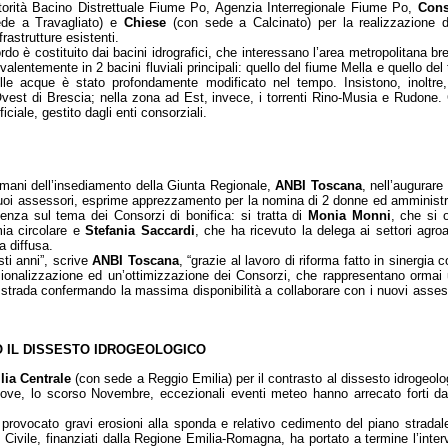
rità Bacino Distrettuale Fiume Po, Agenzia Interregionale Fiume Po,
Cons
de a Travagliato) e
Chiese
(con sede a Calcinato) per la realizzazione d
rastrutture esistenti.
cordo è costituito dai bacini idrografici, che interessano l’area metropolitana br
valentemente in 2 bacini fluviali principali: quello del fiume Mella e quello del 
elle acque è stato profondamente modificato nel tempo. Insistono, inoltre
st di Brescia; nella zona ad Est, invece, i torrenti Rino-Musia e Rudone. 
iciale, gestito dagli enti consorziali.
omani dell’insediamento della Giunta Regionale,
ANBI Toscana
, nell’augurar
uoi assessori, esprime apprezzamento per la nomina di 2 donne ed amministra
nza sul tema dei Consorzi di bonifica: si tratta di
Monia Monni
, che si 
ia circolare e
Stefania Saccardi
, che ha ricevuto la delega ai settori agro
 diffusa.
sti anni”, scrive
ANBI Toscana
, “grazie al lavoro di riforma fatto in sinergia
ionalizzazione ed un’ottimizzazione dei Consorzi, che rappresentano orma
strada confermando la massima disponibilità a collaborare con i nuovi asses
O IL DISSESTO IDROGEOLOGICO
lia Centrale
(con sede a Reggio Emilia) per il contrasto al dissesto idrogeolo
ve, lo scorso Novembre, eccezionali eventi meteo hanno arrecato forti da
provocato gravi erosioni alla sponda e relativo cedimento del piano stradale
e Civile, finanziati dalla Regione Emilia-Romagna, ha portato a termine l’inter