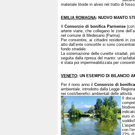
materiale litoide in alveo nel tratto di fos
EMILIA ROMAGNA
: NUOVO MANTO S
Il
Consorzio di bonifica Parmense
(con 
arterie viarie, che collegano le zone dell
nel comune di Medesano (Parma).
Per consentire, ai cittadini residenti in zo
atto dall’ente consortile si sono concentra
fondo stradale.
La sistemazione delle cunette stradali, pr
seguita dalla ripresa del manto: un’asfal
è stata poi impermeabilizzata per consentire
VENETO
: UN ESEMPIO DI BILANCIO 
Per il nono anno il
Consorzio di bonifica
ambientale, introdotto dalla Legge Regional
nei costi/benefici ambientali delle attività.
Il docu
compren
biodive
indicat
euro in
soddisf
L’aspet
con l’i
22% d’a