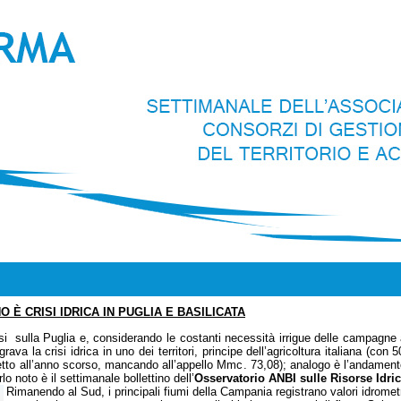
È CRISI IDRICA IN PUGLIA E BASILICATA
vosi sulla Puglia e, considerando le costanti necessità irrigue delle campagn
rava la crisi idrica in uno dei territori, principe dell’agricoltura italiana (con 5
tto all’anno scorso, mancando all’appello Mmc. 73,08); analogo è l’andamento i
lo noto è il settimanale bollettino dell’
Osservatorio ANBI sulle Risorse Idri
Rimanendo al Sud, i principali fiumi della Campania registrano valori idrometri