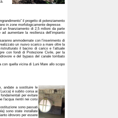
tà.
ingrandimento” il progetto di potenziamento
trovano in zone morfologicamente depresse.
ad un finanziamento di 2,5 milioni da parte
 e ad aumentare la resilienza dell’impianto
, saranno ammodernate con l’inserimento di
 realizzato un nuovo scarico a mare oltre la
istrutturato il bacino di carico e l’attuale
re con fondi di Protezione Civile, per la
e idrovore e del bypass del canale tombato
la con quella vicina di Luni Mare allo scopo
, andate a sostituire le
 Lucca) è subito corsa ai
o fondamentali per evitare
 l'acqua rientri nei corsi
sostituzione sono passati
la) sono state installate
pianto idrovoro per essere