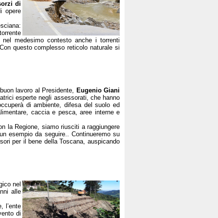
orzi di
i opere
esciana:
torrente
, nel medesimo contesto anche i torrenti
Con questo complesso reticolo naturale si
e buon lavoro al Presidente,
Eugenio Giani
trici esperte negli assessorati, che hanno
occuperà di ambiente, difesa del suolo ed
alimentare, caccia e pesca, aree interne e
 con la Regione, siamo riusciti a raggiungere
i un esempio da seguire.. Continueremo su
sori per il bene della Toscana, auspicando
gico nel
nni alle
, l’ente
vento di