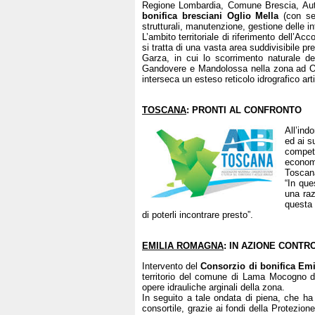
Regione Lombardia, Comune Brescia, Auto
bonifica bresciani Oglio Mella
(con se
strutturali, manutenzione, gestione delle inf
L’ambito territoriale di riferimento dell’Ac
si tratta di una vasta area suddivisibile pre
Garza, in cui lo scorrimento naturale d
Gandovere e Mandolossa nella zona ad Ove
interseca un esteso reticolo idrografico artif
TOSCANA
: PRONTI AL CONFRONTO
All’ind
ed ai s
compete
econom
Toscana
“In que
una raz
questa 
di poterli incontrare presto”.
EMILIA ROMAGNA
: IN AZIONE CONTR
Intervento del
Consorzio di bonifica Emi
territorio del comune di Lama Mocogno do
opere idrauliche arginali della zona.
In seguito a tale ondata di piena, che ha 
consortile, grazie ai fondi della Protezion