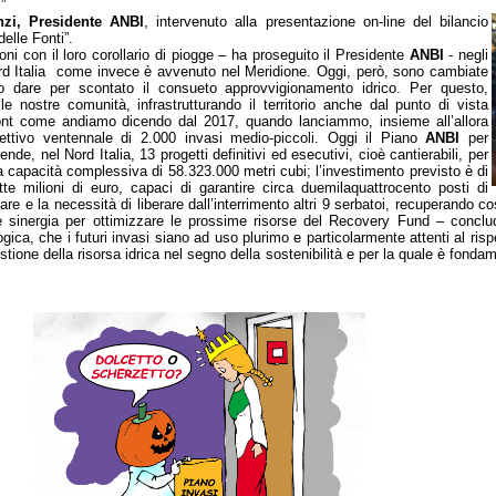
”
zi, Presidente
ANBI
, intervenuto alla presentazione on-line del bilancio
elle Fonti”.
ioni con il loro corollario di piogge – ha proseguito il Presidente
ANBI
- negli
Nord Italia come invece è avvenuto nel Meridione. Oggi, però, sono cambiate
o dare per scontato il consueto approvvigionamento idrico. Per questo,
 nostre comunità, infrastrutturando il territorio anche dal punto di vista
jont come andiamo dicendo dal 2017, quando lanciammo, insieme all’allora
bbiettivo ventennale di 2.000 invasi medio-piccoli. Oggi il Piano
ANBI
per
nde, nel Nord Italia, 13 progetti definitivi ed esecutivi, cioè cantierabili, per
una capacità complessiva di 58.323.000 metri cubi; l’investimento previsto è di
te milioni di euro, capaci di garantire circa duemilaquattrocento posti di
are e la necessità di liberare dall’interrimento altri 9 serbatoi, recuperando co
e sinergia per ottimizzare le prossime risorse del Recovery Fund – conclu
gica, che i futuri invasi siano ad uso plurimo e particolarmente attenti al ris
tione della risorsa idrica nel segno della sostenibilità e per la quale è fondamen