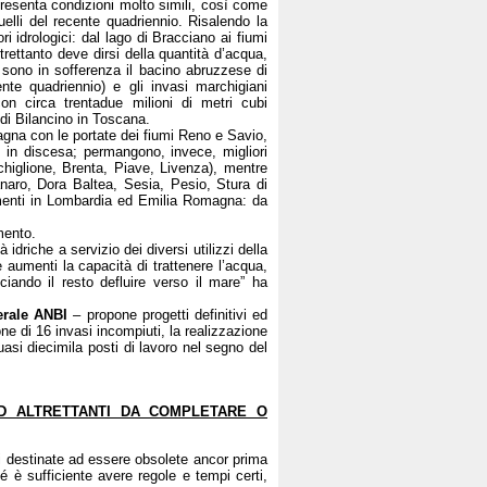
e presenta condizioni molto simili, così come
quelli del recente quadriennio. Risalendo la
ori idrologici: dal lago di Bracciano ai fiumi
ltrettanto deve dirsi della quantità d’acqua,
e sono in sofferenza il bacino abruzzese di
te quadriennio) e gli invasi marchigiani
n circa trentadue milioni di metri cubi
 di Bilancino in Toscana.
gna con le portate dei fiumi Reno e Savio,
 in discesa; permangono, invece, migliori
acchiglione, Brenta, Piave, Livenza), mentre
anaro, Dora Baltea, Sesia, Pesio, Stura di
amenti in Lombardia ed Emilia Romagna: da
mento.
driche a servizio dei diversi utilizzi della
 aumenti la capacità di trattenere l’acqua,
sciando il resto defluire verso il mare” ha
rale
ANBI
– propone progetti definitivi ed
one di 16 invasi incompiuti, la realizzazione
uasi diecimila posti di lavoro nel segno del
ED ALTRETTANTI DA COMPLETARE O
i destinate ad essere obsolete ancor prima
 è sufficiente avere regole e tempi certi,