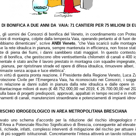
 DI BONIFICA A DUE ANNI DA VAIA: 71 CANTIERI PER 75 MILIONI DI 
8, gli uomini dei Consorzi di bonifica del Veneto, in coordinamento con Prot
oni di montagna, colpite dalla tempesta Vaia, operando pertanto al di fuori dei 
obbiamo dimenticare”, scrive
ANBI Veneto
, “che Vaia scaricò sulle montagne
 se la rete idraulica in pianura, sempre mantenuta in efficienza, non fosse st
te di piena dei fiumi, i danni sarebbero stati maggiori. In questo contesto,
i di bonifica, che gestiscono oltre ventisettemila chilometri di canali e 400 
ntale è stato anche il lavoro prestato in montagna con squadre impegnate, 
di pianura, per ripristinare strade ed opere di difesa idraulica, rimuovere alberi,
 rimaste senza acqua e luce elettrica”.
n virtù di questa pronta reazione, il Presidente della Regione Veneto, Luca Za
rotezione Civile per l’Emergenza Vaia, ha riconosciuto nei Consorzi, i sogget
n relazione ai danni subiti in pianura dalla rete idraulica e dalle opere in
 settantacinque milioni di euro (€ 48.752.000,00 nel 2019, € 26.700.00,00 nel 2020
sulla base di progetti predisposti, approvati, appaltati in tempo record e in molti
onamenti di canali, manutenzioni straordinarie e potenziamenti di impianti idrov
 RISCHIO IDROGEOLOGICO IN AREA METROPOLITANA BRESCIANA
ato uno schema d’accordo per la riduzione del rischio idrogeologico ne
ll’Area a Potenziale Rischio Significativo di Brescia, conseguente ad elevate
, richiede, infatti, complessi interventi di mitigazione del rischio per attuare i
di più soggetti istituzionali. Concretamente l’intesa attiverà un tavolo istituzio