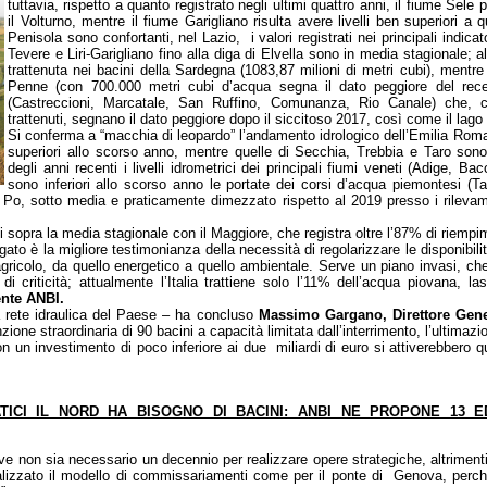
tuttavia, rispetto a quanto registrato negli ultimi quattro anni, il fiume Sel
il Volturno, mentre il fiume Garigliano risulta avere livelli ben superiori a 
Penisola sono confortanti, nel Lazio, i valori registrati nei principali indicat
Tevere e Liri-Garigliano fino alla diga di Elvella sono in media stagionale; a
trattenuta nei bacini della Sardegna (1083,87 milioni di metri cubi), mentr
Penne (con 700.000 metri cubi d’acqua segna il dato peggiore del recen
(Castreccioni, Marcatale, San Ruffino, Comunanza, Rio Canale) che, co
trattenuti, segnano il dato peggiore dopo il siccitoso 2017, così come il lago
Si conferma a “macchia di leopardo” l’andamento idrologico dell’Emilia Roma
superiori allo scorso anno, mentre quelle di Secchia, Trebbia e Taro sono
degli anni recenti i livelli idrometrici dei principali fiumi veneti (Adige, B
sono inferiori allo scorso anno le portate dei corsi d’acqua piemontesi (T
Po, sotto media e praticamente dimezzato rispetto al 2019 presso i rilev
utti sopra la media stagionale con il Maggiore, che registra oltre l’87% di riempi
o è la migliore testimonianza della necessità di regolarizzare le disponibilità i
ricolo, da quello energetico a quello ambientale. Serve un piano invasi, che
i criticità; attualmente l’Italia trattiene solo l’11% dell’acqua piovana, la
ente
ANBI.
la rete idraulica del Paese – ha concluso
Massimo Gargano, Direttore Gene
zione straordinaria di 90 bacini a capacità limitata dall’interrimento, l’ultimazi
n un investimento di poco inferiore ai due miliardi di euro si attiverebbero q
ATICI IL NORD HA BISOGNO DI BACINI: ANBI NE PROPONE 13 
e non sia necessario un decennio per realizzare opere strategiche, altriment
lizzato il modello di commissariamenti come per il ponte di Genova, perché