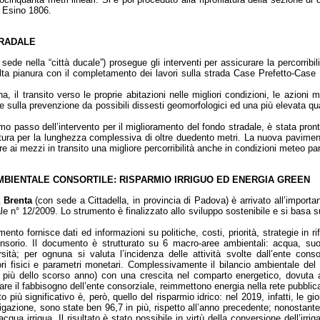
so Esino 1806.
TRADALE
sede nella “città ducale”) prosegue gli interventi per assicurare la percorribili
’alta pianura con il completamento dei lavori sulla strada Case Prefetto-Case
na, il transito verso le proprie abitazioni nelle migliori condizioni, le azioni 
te sulla prevenzione da possibili dissesti geomorfologici ed una più elevata qua
imo passo dell’intervento per il miglioramento del fondo stradale, è stata pro
tatura per la lunghezza complessiva di oltre duedento metri. La nuova pavime
 ai mezzi in transito una migliore percorribilità anche in condizioni meteo part
AMBIENTALE CONSORTILE: RISPARMIO IRRIGUO ED ENERGIA GREEN
 Brenta
(con sede a Cittadella, in provincia di Padova) è arrivato all’importa
e n° 12/2009. Lo strumento è finalizzato allo sviluppo sostenibile e si basa su
mento fornisce dati ed informazioni su politiche, costi, priorità, strategie in 
sorio. Il documento è strutturato su 6 macro-aree ambientali: acqua, suolo, 
rsità; per ognuna si valuta l’incidenza delle attività svolte dall’ente cons
ori fisici e parametri monetari. Complessivamente il bilancio ambientale del
 più dello scorso anno) con una crescita nel comparto energetico, dovuta a 
are il fabbisogno dell’ente consorziale, reimmettono energia nella rete pubblic
to più significativo è, però, quello del risparmio idrico: nel 2019, infatti, le g
rrigazione, sono state ben 96,7 in più, rispetto all’anno precedente; nonostante 
cqua irrigua. Il risultato è stato possibile in virtù della conversione dell’irr