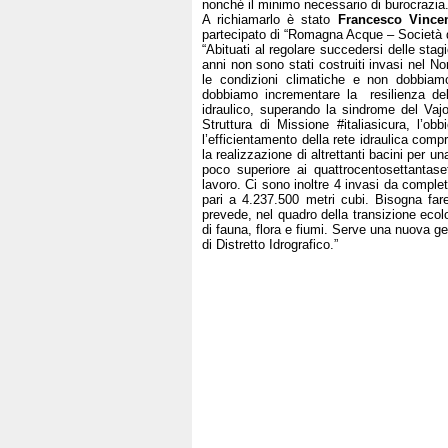
nonché il minimo necessario di burocrazia.
A richiamarlo è stato
Francesco Vincen
partecipato di “Romagna Acque – Società d
“Abituati al regolare succedersi delle stag
anni non sono stati costruiti invasi nel 
le condizioni climatiche e non dobbiam
dobbiamo incrementare la resilienza delle
idraulico, superando la sindrome del Va
Struttura di Missione #italiasicura, l’o
l’efficientamento della rete idraulica compre
la realizzazione di altrettanti bacini per 
poco superiore ai quattrocentosettantaset
lavoro. Ci sono inoltre 4 invasi da complet
pari a 4.237.500 metri cubi. Bisogna far
prevede, nel quadro della transizione ecolo
di fauna, flora e fiumi. Serve una nuova ges
di Distretto Idrografico.”