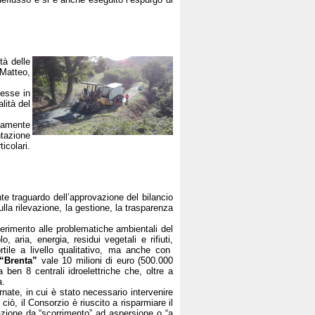
tà delle
 Matteo,
messe in
lità del
ntamente
ntazione
icolari.
nte traguardo dell’approvazione del bilancio
lla rilevazione, la gestione, la trasparenza
riferimento alle problematiche ambientali del
aria, energia, residui vegetali e rifiuti,
ortile a livello qualitativo, ma anche con
“Brenta”
vale 10 milioni di euro (500.000
ben 8 centrali idroelettriche che, oltre a
a.
iornate, in cui è stato necessario intervenire
ciò, il Consorzio è riuscito a risparmiare il
igazione da “scorrimento” ad aspersione o “a