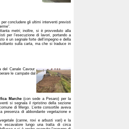
er concludere gli ultimi interventi previsti
Terme”.
tanta metri; inoltre, si è provveduto alla
sti per l’esecuzione di lavori, portando a
to è un segnale forte dell’impegno e della
 soltanto sulla carta, ma che si traduce in
a del Canale Cavour.
iberare le campate dal
fica Marche
(con sede a Pesaro) per la
venti si segnala il ripristino della sezione
l comune di Mergo. L’ente consortile aveva
alla presenza di abbondante vegetazione e
vegetale (canne, rovi e arbusti vari) e la
 un escavatore lungo una tratta di circa
 deflusso e si è anche eseguito l’espurgo di