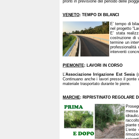
pronti in previsione del periodo delle piogg
VENETO
: TEMPO DI BILANCI
E’ tempo di bila
nel progetto “La
E’ stata realiz
costruzione di 
termine un inte
professionalità
interventi concre
PIEMONTE
: LAVORI IN CORSO
L’
Associazione Irrigazione Est Sesia
(
Continuano anche i lavori presso il ponte c
materiale trasportato durante le piene.
MARCHE
: RIPRISTINATO REGOLARE
Proseg
messa i
idrauli
raccolt
piante 
L’ente 
rimozi
seicent