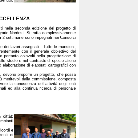
ttenuto,
 ECCELLENZA
olti nella seconda edizione del progetto di
rarie Nordest. Si tratta complessivamente
e per 2 settimane sono impegnati nei Consorzi
e dei lavori assegnati . Tutte le mansioni,
rentemente con il generale obbiettivo del
o pertanto coinvolti nella progettazione di
llo studio e nel contrasto di specie aliene
d elaborazione di elaborati cartografici con
to, devono proporre un progetto, che possa
 più meritevoli dalla commissione, composta
ere la conoscenza dell’attività degli enti
nali ed alla continua ricerca di personale
città):
impianti
icordi e
enti di