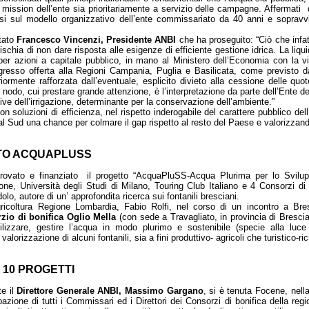
mission dell’ente sia prioritariamente a servizio delle campagne. Affermati q
si sul modello organizzativo dell’ente commissariato da 40 anni e sopravvis
stato
Francesco Vincenzi, Presidente ANBI
che ha proseguito: “Ciò che infat
 rischia di non dare risposta alle esigenze di efficiente gestione idrica. La li
per azioni a capitale pubblico, in mano al Ministero dell’Economia con la
ingresso offerta alla Regioni Campania, Puglia e Basilicata, come previsto 
eriormente rafforzata dall’eventuale, esplicito divieto alla cessione delle quo
o nodo, cui prestare grande attenzione, è l’interpretazione da parte dell’Ente del
tive dell’irrigazione, determinante per la conservazione dell’ambiente.”
 con soluzioni di efficienza, nel rispetto inderogabile del carattere pubblico d
 Sud una chance per colmare il gap rispetto al resto del Paese e valorizzando
TO ACQUAPLUSS
ovato e finanziato il progetto “AcquaPluSS-Acqua Plurima per lo Svilupp
e, Università degli Studi di Milano, Touring Club Italiano e 4 Consorzi di
olo, autore di un’ approfondita ricerca sui fontanili bresciani.
gricoltura Regione Lombardia, Fabio Rolfi, nel corso di un incontro a Bre
zio di bonifica Oglio Mella
(con sede a Travagliato, in provincia di Brescia)
lizzare, gestire l’acqua in modo plurimo e sostenibile (specie alla luce
alorizzazione di alcuni fontanili, sia a fini produttivo- agricoli che turistico-ric
I 10 PROGETTI
e il
Direttore Generale ANBI, Massimo Gargano
, si è tenuta Focene, nell
pazione di tutti i Commissari ed i Direttori dei Consorzi di bonifica della re