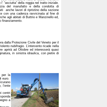
 “asciutta” della roggia nel tratto iniziale.
lizia del manufatto e della condotta di
ti anche lavori di ripristino della sezione
te con una cadenza ravvicinata al fine di
anche agli abitati di Buttrio e Manzinello ed,
ivo finanziamento.
ra dalla Protezione Civile del Veneto per il
olento nubifragio. L’intervento ricade nella
re aprirà ad Ottobre ed interesserà quasi
atura, in sinistra idraulica, con pietre di
 per la
di euro.
sicurano
, l’ente
i centri
i sponda
mpegno a