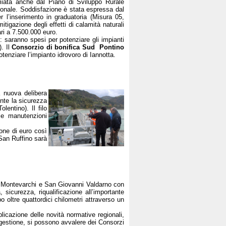
premiata anche dal Piano di Sviluppo Rurale
azionale. Soddisfazione è stata espressa dal
er l’inserimento in graduatoria (Misura 05,
itigazione degli effetti di calamità naturali
ri a 7.500.000 euro.
 saranno spesi per potenziare gli impianti
). Il
Consorzio di bonifica Sud Pontino
tenziare l’impianto idrovoro di Iannotta.
 nuova delibera
nte la sicurezza
entino). Il filo
le manutenzioni
one di euro così
San Ruffino sarà
di Montevarchi e San Giovanni Valdarno con
 sicurezza, riqualificazione all’importante
o oltre quattordici chilometri attraverso un
licazione delle novità normative regionali,
 gestione, si possono avvalere dei Consorzi