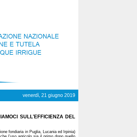
venerdì, 21 giugno 2019
IAMOCI SULL’EFFICIENZA DEL
zione fondiaria in Puglia, Lucania ed Irpinia)
 che l’uso agricolo sia il primo dopo quello