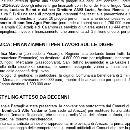
i risultati ottenuti grazie alla capacità progettuale degli enti consortili, 
) 2014/2020 dopo gli interventi già finanziati con i fondi del Piano Irriguo N
ente, Luciana Selmi
e dal neo
Direttore ANBI Lazio, Andrea Renna
, p
sura 5.1) di una serie di progetti per interventi finalizzati alla prevenzione e m
rsità atmosferiche: in totale, 10 progetti per un finanziamento complessivo pa
sorzio di bonifica Agro Pontino
(con sede a Latina) vanno 1.760.000 euro:
icie ampia 826 ettari) e di Calambra (a servizio di un’area estesa su 444 ettari
impiegherà, invece, il finanziamento, che ammonta ad 1 milione di euro, per po
MICA: FINANZIAMENTI PER LAVORI SUL LE DIGHE
ifica Marche
(con sede a Pesaro) e Regione sta portando buoni frutti: la
rammazione Economica) ha destinato 4.600.000 euro per migliorare ulteriorme
Cingoli), Mercatale (Sassocorvaro), San Ruffino (Amandola) e Le Grazie (Tol
uello della sicurezza sismica; le somme assegnate vanno a finanziare 
nto della capacità degli invasi.
logici di gestione: in particolare, la diga di Comunanza beneficerà di 1 mili
di Mercatale arriveranno 500.000 euro, mentre il finanziamento per quello di 
e” sono destinati 1.500.000 euro.
STYLING ATTESO DA DECENNI
 Canale Battagli: è stata presentata la convenzione sottoscritta dai Comuni 
 bonifica 2 Alto Valdarno
(con sede ad Arezzo) per restituire funzionalità,
ale del Demanio Regionale, che si origina nella Valle dell’Inferno e sfocia, dop
izzato, nel torrente Vacchereccia.
nto sana criticità annose e rappresenta, in provincia di Arezzo, la prima app
sce il passaggio delle competenze sui canali artificiali ai Comuni che, per la