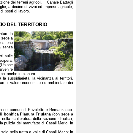
ione dei terreni agricoli, il Canale Battagli
lie, a decine di vivai ed imprese agricole,
di posti di lavoro.
ZIO DEL TERRITORIO
tare la
n sede a
gestione
ia senza
ti sulle
eciperà,
(Unione
ervenire
 poi anche in pianura.
 sussidiarietà, la vicinanza ai territori,
tare il valore economico ed ambientale dei
dina nei comuni di Povoletto e Remanzacco.
i bonifica Pianura Friulana
(con sede a
nella ricalibratura della sezione idraulica,
la pulizia del manufatto di Casali Merlo, in
solo nella tratta a valle di Casali Merlo; in