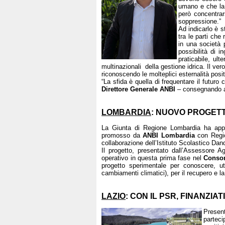
umano e che la 
però concentrar
soppressione.”
Ad indicarlo è 
tra le parti che
in una società 
possibilità di 
praticabile, ult
multinazionali della gestione idrica. Il ver
riconoscendo le molteplici esternalità posi
“La sfida è quella di frequentare il futuro
Direttore Generale
ANBI
– consegnando al
LOMBARDIA
: NUOVO PROGET
La Giunta di Regione Lombardia ha appr
promosso da
ANBI Lombardia
con Region
collaborazione dell’Istituto Scolastico Dand
Il progetto, presentato dall’Assessore A
operativo in questa prima fase nel
Consor
progetto sperimentale per conoscere, uti
cambiamenti climatici), per il recupero e la v
LAZIO
: CON IL PSR, FINANZIAT
Present
parteci