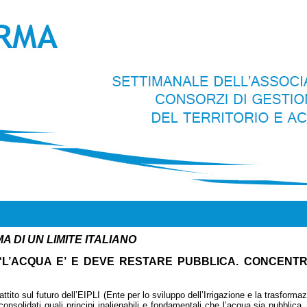
A DI UN LIMITE ITALIANO
 “L’ACQUA E’ E DEVE RESTARE PUBBLICA. CONCENTR
ttito sul futuro dell’EIPLI (Ente per lo sviluppo dell’Irrigazione e la trasforma
nsolidati quali principi inalienabili e fondamentali che l’acqua sia pubblica,