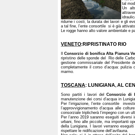
tal mod
Un alt
attrave
idrauli
ridurne i costi, la durata dei lavori e gli e
a tal fine, l’ente consortile si è già attiva
Le rogge hanno alto valore ambientale e p
VENETO
:RIPRISTINATO RIO
Il
Consorzio di bonifica Alta Pianura V
ripristino delle sponde del Rio delle Carbo
gestione commissariale del Presidente de
completamente il corso d’acqua: pulizia de
marmo.
TOSCANA
: LUNIGIANA, AL C
Sono partiti i lavori del
Consorzio di 
manutenzione dei corsi d’acqua in Lunigia
Per l’irrigazione, l’ente consortile invest
l’approvvigionamento d’acqua alle colture
consorziale triplicherà l’impegno con un ul
Per l’anno 2019 saranno eseguiti diversi in
urbani, fino alle piccole, ma importanti o
della Lunigiana. I lavori verranno eseguit
rispettare le nidificazione dell’avifauna.