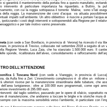
o si garantirà il mantenimento della portata fino a questo manufatto, evitando l’
ro intervento di particolare importanza ha riguardato, a Buttrio, la pu
rsamento, con cui la roggia sottopassa il torrente Malina; sono sTati esegui
ca della roggia. La manutenzione dei corsi d’acqua va attuata possibilmen
ventuali impatti sull’ambiente. Un altro obbiettivo è riuscire a portare l’acqua 
to, ipotizzando i costi degli interventi e sottoponendoli alla Regione per il relat
aesaggistico e per tale motivo vanno preservate.
eneta
(con sede a San Bonifacio, in provincia di Verona) ha ricevuto il via libe
nare, in provincia di Treviso, collassate nel settembre 2018 a seguito di un vi
lla Regione Veneto, Luca Zaia, che ha stanziato 1.500.000 euro. Il cantie
lle sponde, ricalibratura dell’alveo, consolidamento e rafforzamento dell’argin
ENTRO DELL’ATTENZIONE
bonifica 1 Toscana Nord
(con sede a Viareggio, in provincia di Lucca)
na, da Aulla fino a Zeri. L’investimento complessivo è di oltre un milione 
irà ulteriori risorse per la manutenzione straordinaria delle tubature, che as
 dell’area lunigianese.: oltre ai 100.000 euro programmati, come ogni anno
teriore investimento di 295.000 euro.
terventi: dal taglio selettivo, passando per le opere di sfalcio, soprattutto ne
pere di manutenzione, che andranno a toccare le briglie e le storiche mura d
i sempre con la massima sensibilità verso l’ambiente, in particolare con l’i