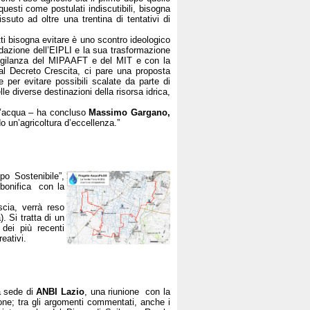
uesti come postulati indiscutibili, bisogna
suto ad oltre una trentina di tentativi di
ti bisogna evitare è uno scontro ideologico
quidazione dell’EIPLI e la sua trasformazione
 vigilanza del MIPAAFT e del MIT e con la
dal Decreto Crescita, ci pare una proposta
te per evitare possibili scalate da parte di
le diverse destinazioni della risorsa idrica,
ell’acqua – ha concluso
Massimo Gargano,
 un’agricoltura d’eccellenza.”
o Sostenibile”,
 bonifica con la
scia, verrà reso
. Si tratta di un
 dei più recenti
reativi.
a sede di
ANBI Lazio
, una riunione con la
gione; tra gli argomenti commentati, anche i