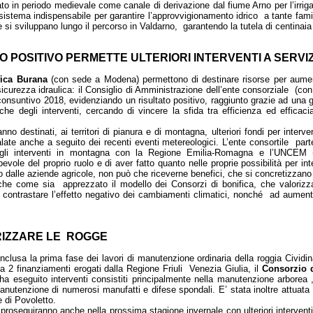
ato in periodo medievale come canale di derivazione dal fiume Arno per l’irrigaz
istema indispensabile per garantire l’approvvigionamento idrico a tante famig
e si sviluppano lungo il percorso in Valdarno, garantendo la tutela di centinaia 
IO POSITIVO PERMETTE ULTERIORI INTERVENTI A SERVI
fica Burana
(con sede a Modena) permettono di destinare risorse per aumen
sicurezza idraulica: il Consiglio di Amministrazione dell’ente consorziale (co
 consuntivo 2018, evidenziando un risultato positivo, raggiunto grazie ad una 
che degli interventi, cercando di vincere la sfida tra efficienza ed efficac
nno destinati, ai territori di pianura e di montagna, ulteriori fondi per interven
gnalate anche a seguito dei recenti eventi metereologici. L’ente consortile part
degli interventi in montagna con la Regione Emilia-Romagna e l’UNCEM 
ole del proprio ruolo e di aver fatto quanto nelle proprie possibilità per int
ato dalle aziende agricole, non può che riceverne benefici, che si concretizzano
he come sia apprezzato il modello dei Consorzi di bonifica, che valorizza la
 a contrastare l’effetto negativo dei cambiamenti climatici, nonché ad aumen
RIZZARE LE ROGGE
nclusa la prima fase dei lavori di manutenzione ordinaria della roggia Civi
a 2 finanziamenti erogati dalla Regione Friuli Venezia Giulia, il
Consorzio d
ha eseguito interventi consistiti principalmente nella manutenzione arborea , 
anutenzione di numerosi manufatti e difese spondali. E’ stata inoltre attuata 
 di Povoletto.
i proseguiranno anche nella prossima stagione invernale con ulteriori interventi 