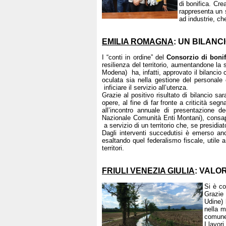
di bonifica. Cre
rappresenta un s
ad industrie, ch
EMILIA ROMAGNA
: UN BILANC
I “conti in ordine” del
Consorzio di boni
resilienza del territorio, aumentandone la 
Modena) ha, infatti, approvato il bilancio
oculata sia nella gestione del personale 
inficiare il servizio all’utenza.
Grazie al positivo risultato di bilancio sara
opere, al fine di far fronte a criticità se
all’incontro annuale di presentazione 
Nazionale Comunità Enti Montani), consapev
a servizio di un territorio che, se presidi
Dagli interventi succedutisi è emerso anc
esaltando quel federalismo fiscale, utile
territori.
FRIULI VENEZIA GIULIA
: VALO
Si è co
Grazie 
Udine) 
nella m
comune
I lavor