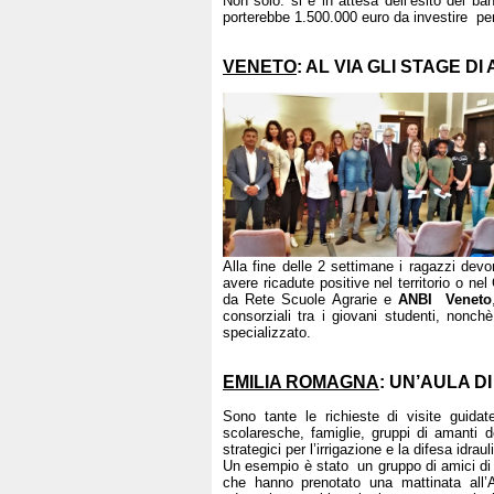
Non solo: si è in attesa dell’esito del ba
porterebbe 1.500.000 euro da investire per
VENETO
: AL VIA GLI STAGE
Alla fine delle 2 settimane i ragazzi dev
avere ricadute positive nel territorio o n
da Rete Scuole Agrarie e
ANBI Veneto
consorziali tra i giovani studenti, nonch
specializzato.
EMILIA ROMAGNA
: UN’AULA D
Sono tante le richieste di visite guidat
scolaresche, famiglie, gruppi di amanti de
strategici per l’irrigazione e la difesa idrau
Un esempio è stato un gruppo di amici di R
che hanno prenotato una mattinata all’A