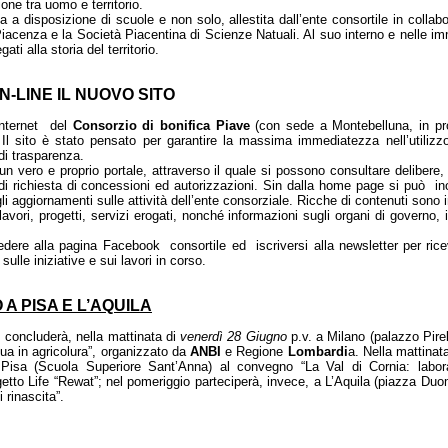
one tra uomo e territorio.
 a disposizione di scuole e non solo, allestita dall’ente consortile in collab
Piacenza e la Società Piacentina di Scienze Natuali. Al suo interno e nelle i
ti alla storia del territorio.
N-LINE IL NUOVO SITO
 Internet del
Consorzio di bonifica Piave
(con sede a Montebelluna, in pro
 Il sito è stato pensato per garantire la massima immediatezza nell’utilizzo 
di trasparenza.
è un vero e proprio portale, attraverso il quale si possono consultare deliber
di richiesta di concessioni ed autorizzazioni. Sin dalla home page si può inol
gli aggiornamenti sulle attività dell’ente consorziale. Ricche di contenuti sono 
lavori, progetti, servizi erogati, nonché informazioni sugli organi di governo, i
ere alla pagina Facebook consortile ed iscriversi alla newsletter per ricev
ulle iniziative e sui lavori in corso.
A PISA E L’AQUILA
, concluderà, nella mattinata di
venerdì 28 Giugno
p.v. a Milano (palazzo Pirel
qua in agricolura”, organizzato da
ANBI
e Regione
Lombardi
a. Nella mattinata
a Pisa (Scuola Superiore Sant’Anna) al convegno “La Val di Cornia: labor
getto Life “Rewat”; nel pomeriggio parteciperà, invece, a L’Aquila (piazza Duo
 rinascita”.