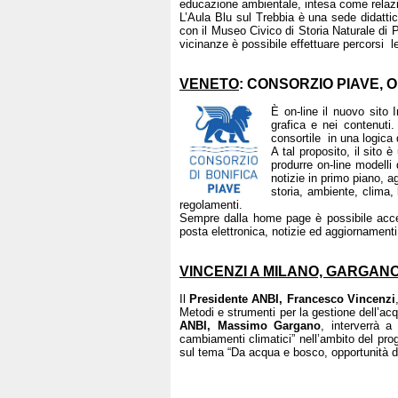
educazione ambientale, intesa come relazi
L’Aula Blu sul Trebbia è una sede didattica
con il Museo Civico di Storia Naturale di 
vicinanze è possibile effettuare percorsi lega
VENETO
: CONSORZIO PIAVE, O
È on-line il nuovo sito
grafica e nei contenuti.
consortile in una logica 
A tal proposito, il sito 
produrre on-line modelli 
notizie in primo piano, a
storia, ambiente, clima, 
regolamenti.
Sempre dalla home page è possibile acced
posta elettronica, notizie ed aggiornamenti s
VINCENZI A MILANO, GARGANO 
Il
Presidente ANBI, Francesco Vincenzi
Metodi e strumenti per la gestione dell’ac
ANBI, Massimo Gargano
, interverrà 
cambiamenti climatici” nell’ambito del pro
sul tema “Da acqua e bosco, opportunità di