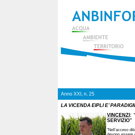
Anno XXI, n. 25
LA VICENDA EIPLI E’ PARADIGM
VINCENZI
:
SERVIZIO”
“Nell’acceso diba
devono essere co