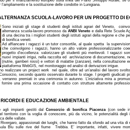
ndo per il finanziamento europeo sulla linea del Piano Sviluppo Rurale; se o
 l’ampliamento e la sostituzione delle condotte in Lunigiana.
 DI ALTERNANZA SCUOLA-LAVORO PER UN PROGETTO DI
Sono iniziati gli stage di studenti degli istituti agrari del Veneto, coinv
alternanza scuola-lavoro promosso da
ANBI Veneto
e dalla Rete Scuole Ag
di una decina tra i migliori studenti degli istituti agrari della regione e ch
di bonifica veneti.
Ad affiancare i ragazzi è un tutor consortile, al quale spetta la supervision
che coinvolgono i ragazzi, hanno un alto valore professionalizzante coe
progetto d’eccellenza: valorizzare gli studenti più meritevoli. I ragazzi son
nuovi impianti irrigui, nella raccolta ed archiviazione di documentazione, ne
(nutrie, gamberi rossi) e vettori di malattie (zanzare), nella consultazione e
piattaforma WebGIS, nel monitoraggio ed analisi di derivazioni irrigue.
ono realizzare un project work nel quale, oltre ad un’analisi del lavoro svol
el Consorzio, secondo quanto osservato durante lo stage. I progetti giudicati
, verranno premiati in una cerimonia in autunno. L’iniziativa mira a promuov
è fornire una prima occasione di contatto con strutture altamente professio
I RICORDI E EDUCAZIONE AMBIENTALE
e agli impianti gestiti dal
Consorzio di bonifica Piacenza
(con sede in 
l territorio con la voglia di conoscere, più da vicino, le potenzialità degli 
lica delle vallate.
ivergaro, appassionati dei luoghi, che hanno fatto da sfondo ad una vita di r
ula Blu sulle rive del fiume Trebbia. E’ importante, infatti, vivere mom