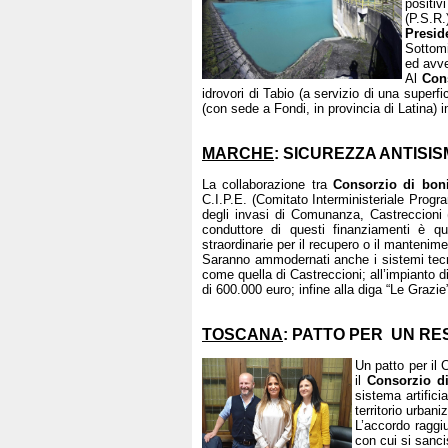
positiv
(P.S.R.
Presid
Sottomi
ed avve
Al
Con
idrovori di Tabio (a servizio di una superf
(con sede a Fondi, in provincia di Latina) 
MARCHE
: SICUREZZA ANTISIS
La collaborazione tra
Consorzio di bon
C.I.P.E. (Comitato Interministeriale Prog
degli invasi di Comunanza, Castreccioni (
conduttore di questi finanziamenti è q
straordinarie per il recupero o il mantenime
Saranno ammodernati anche i sistemi tecno
come quella di Castreccioni; all’impianto 
di 600.000 euro; infine alla diga “Le Grazi
TOSCANA
: PATTO PER UN RE
Un patto per il
il
Consorzio di
sistema artifici
territorio urban
L’accordo raggiu
con cui si sanci