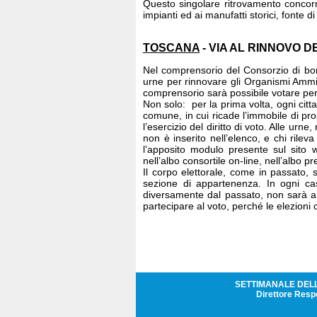
Questo singolare ritrovamento concorre
impianti ed ai manufatti storici, fonte d
TOSCANA
- VIA AL RINNOVO
Nel comprensorio del Consorzio di bon
urne per rinnovare gli Organismi Ammini
comprensorio sarà possibile votare per p
Non solo: per la prima volta, ogni citt
comune, in cui ricade l’immobile di pr
l’esercizio del diritto di voto. Alle ur
non è inserito nell’elenco, e chi rilev
l’apposito modulo presente sul sito ww
nell’albo consortile on-line, nell’albo 
Il corpo elettorale, come in passato, 
sezione di appartenenza. In ogni ca
diversamente dal passato, non sarà am
partecipare al voto, perché le elezioni
SETTIMANALE DELL
Direttore Resp