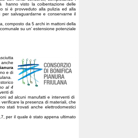
tà hanno visto la coibentazione delle
o si è provveduto alla pulizia ed alla
hi per salvaguardarne e conservarne il
ca, composto da 5 archi in mattoni della
o comunale su un’ estensione potenziale
sciutta
a anche
Pianura
no e di
iulana.
storico
ino al 4
venti di
oni ad alcuni manufatti e interventi di
i verificare la presenza di materiali, che
o stati trovati anche elettrodomestici
7, per il quale è stato appena ultimato