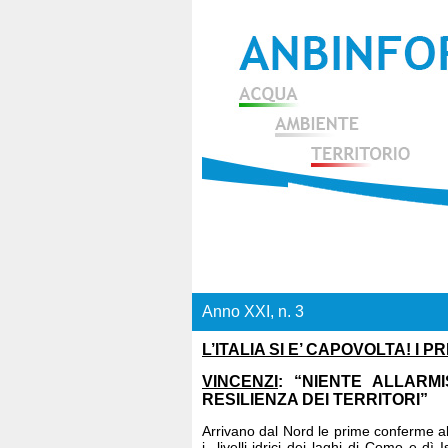
Anno XXI, n. 3
L’ITALIA SI E’ CAPOVOLTA! I
VINCENZI
: “NIENTE ALLARM
RESILIENZA DEI TERRITORI”
Arrivano dal Nord le prime conferme al
i livelli idrici dei laghi di Como e