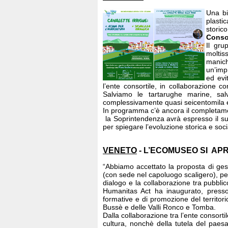
Una bi
plasti
storic
Consor
Il gru
moltis
manich
un’imp
ed evi
l’ente consortile, in collaborazione co
Salviamo le tartarughe marine, salv
complessivamente quasi seicentomila 
In programma c’è ancora il completamen
la Soprintendenza avrà espresso il suo 
per spiegare l’evoluzione storica e socia
VENETO
- L’ECOMUSEO SI AP
“Abbiamo accettato la proposta di ges
(con sede nel capoluogo scaligero), pe
dialogo e la collaborazione tra pubblic
Humanitas Act ha inaugurato, presso i
formative e di promozione del territor
Bussè e delle Valli Ronco e Tomba.
Dalla collaborazione tra l’ente consort
cultura, nonchè della tutela del paesag