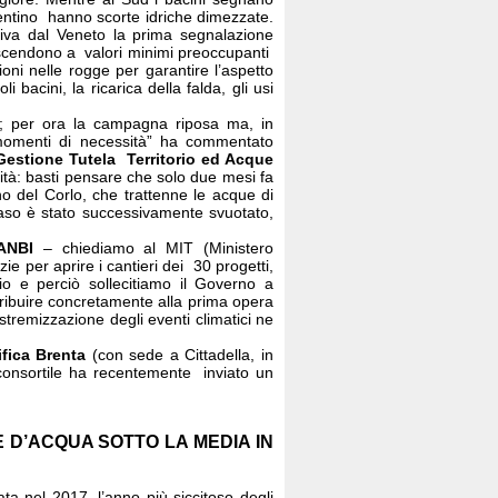
entino hanno scorte idriche dimezzate.
riva dal Veneto la prima segnalazione
ate scendono a valori minimi preoccupanti
oni nelle rogge per garantire l’aspetto
i bacini, la ricarica della falda, gli usi
di; per ora la campagna riposa ma, in
 momenti di necessità” ha commentato
estione Tutela Territorio ed Acque
cità: basti pensare che solo due mesi fa
no del Corlo, che trattenne le acque di
nvaso è stato successivamente svuotato,
ANBI
– chiediamo al MIT (Ministero
ie per aprire i cantieri dei 30 progetti,
cio e perciò sollecitiamo il Governo a
ontribuire concretamente alla prima opera
tremizzazione degli eventi climatici ne
fica Brenta
(con sede a Cittadella, in
e consortile ha recentemente inviato un
 D’ACQUA SOTTO LA MEDIA IN
ta nel 2017, l’anno più siccitoso degli