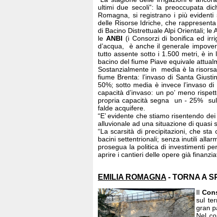
ultimi due secoli”: la preoccupata d
Romagna, si registrano i più evidenti se
delle Risorse Idriche, che rappresenta l
di Bacino Distrettuale Alpi Orientali; l
le
ANBI
(i Consorzi di bonifica ed irr
d’acqua, è anche il generale impoveri
tutto assente sotto i 1.500 metri, è in
bacino del fiume Piave equivale attualm
Sostanzialmente in media è la risorsa 
fiume Brenta: l’invaso di Santa Giusti
50%; sotto media è invece l’invaso di
capacità d’invaso: un po’ meno rispett
propria capacità segna un - 25% sulla 
falde acquifere.
“E’ evidente che stiamo risentendo dei
alluvionale ad una situazione di quasi 
“La scarsità di precipitazioni, che s
bacini settentrionali; senza inutili a
prosegua la politica di investimenti pe
aprire i cantieri delle opere già finanzia
EMILIA ROMAGNA
- TORNA A 
Il
Cons
sul te
gran pa
Nel co