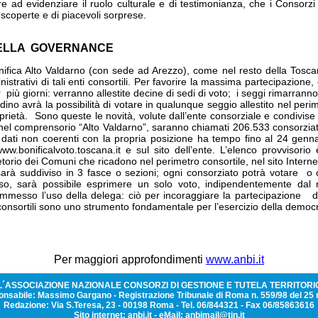
 ad evidenziare il ruolo culturale e di testimonianza, che i Consorzi
i scoperte e di piacevoli sorprese.
 DELLA GOVERNANCE
ifica Alto Valdarno (con sede ad Arezzo), come nel resto della Tosc
strativi di tali enti consortili. Per favorire la massima partecipazione,
iù giorni: verranno allestite decine di sedi di voto; i seggi rimarranno 
adino avrà la possibilità di votare in qualunque seggio allestito nel per
oprietà. Sono queste le novità, volute dall’ente consorziale e condivise
ne, nel comprensorio “Alto Valdarno”, saranno chiamati 206.533 consorziati.
a dati non coerenti con la propria posizione ha tempo fino al 24 gennai
w.bonificalvoto.toscana.it e sul sito dell’ente. L’elenco provvisorio
pretorio dei Comuni che ricadono nel perimetro consortile, nel sito Intern
sarà suddiviso in 3 fasce o sezioni; ogni consorziato potrà votare o can
so, sarà possibile esprimere un solo voto, indipendentemente dal n
messo l’uso della delega: ciò per incoraggiare la partecipazione diret
 consortili sono uno strumento fondamentale per l’esercizio della democ
Per maggiori approfondimenti
www.anbi.it
´ASSOCIAZIONE NAZIONALE CONSORZI DI GESTIONE E TUTELA TERRITORI
onsabile: Massimo Gargano - Registrazione Tribunale di Roma n. 559/98 del 2
Redazione: Via S.Teresa, 23 - 00198 Roma - Tel. 06/844321 - Fax 06/85863616
Sito internet:
anbi.it
- eMail:
anbimail@tin.it