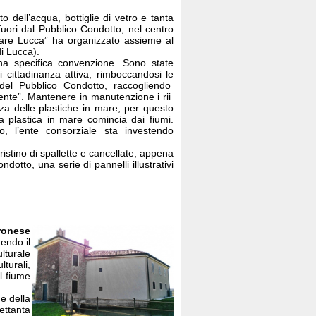
o dell’acqua, bottiglie di vetro e tanta
 fuori dal Pubblico Condotto, nel centro
rdare Lucca” ha organizzato assieme al
i Lucca).
 una specifica convenzione. Sono state
cittadinanza attiva, rimboccandosi le
 del Pubblico Condotto, raccogliendo
biente”. Mantenere in manutenzione i rii
nza delle plastiche in mare; per questo
lla plastica in mare comincia dai fiumi.
o, l’ente consorziale sta investendo
stino di spallette e cancellate; appena
otto, una serie di pannelli illustrativi
ronese
endo il
lturale
turali,
l fiume
e della
ettanta