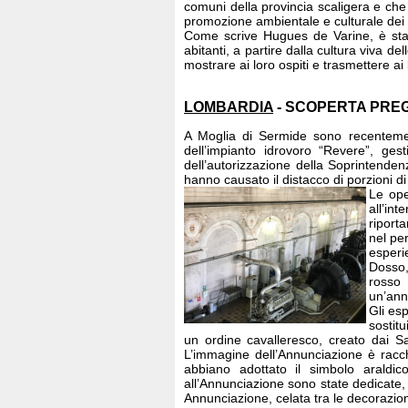
comuni della provincia scaligera e che 
promozione ambientale e culturale dei te
Come scrive Hugues de Varine, è sta
abitanti, a partire dalla cultura viva
mostrare ai loro ospiti e trasmettere ai lo
LOMBARDIA
- SCOPERTA PREG
A Moglia di Sermide sono recentement
dell’impianto idrovoro “Revere”, ges
dell’autorizzazione della Soprintenden
hanno causato il distacco di porzioni di
Le ope
all’in
riporta
nel pe
esperi
Dosso,
rosso 
un’ann
Gli es
sostit
un ordine cavalleresco, creato dai S
L’immagine dell’Annunciazione è racc
abbiano adottato il simbolo araldi
all’Annunciazione sono state dedicate
Annunciazione, celata tra le decorazion