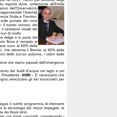
 la regione dove, unitamente all’Emilia
’anno dell’Osservatorio
rappresentati l’Autorità
nezia Giulia e Trentino;
sulle portate dei corsi
: il manto nevoso, del
 il serbatoio nivale del
 non di molto.
me Adige e in parte del
orte Buso è riempito al
Piave sono al 60% della
o, che alimenta il Brenta: al 60% della
ni dello scorso autunno, i valori delle
 pensi che siamo passati dall’emergenza
to dei livelli d’acqua nei laghi e nei
zi, Presidente
ANBI
– E’ necessario che
gna velocizzare gli iter burocratici per
gue il nutrito programma di interventi
 e la tecnologia dei mezzi impiegati, la
 dei flussi idrici.
te con fondi consortili, completando i