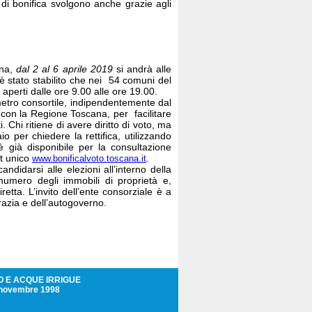
 di bonifica svolgono anche grazie agli
ana,
dal 2 al 6 aprile 2019
si andrà alle
 è stato stabilito che nei 54 comuni del
aperti dalle ore 9.00 alle ore 19.00.
imetro consortile, indipendentemente dal
 con la Regione Toscana, per facilitare
 Chi ritiene di avere diritto di voto, ma
o per chiedere la rettifica, utilizzando
 è già disponibile per la consultazione
et unico
www.bonificalvoto.toscana.it
.
didarsi alle elezioni all’interno della
umero degli immobili di proprietà e,
ta. L’invito dell’ente consorziale è a
razia e dell’autogoverno.
O E ACQUE IRRIGUE
5 novembre 1998