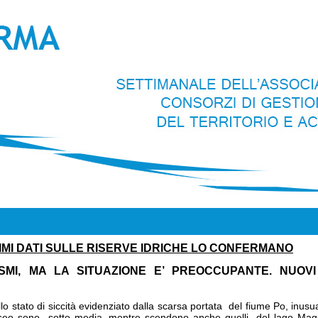
 PRIMI DATI SULLE RISERVE IDRICHE LO CONFERMANO
ISMI, MA LA SITUAZIONE E’ PREOCCUPANTE. NUOV
lo stato di siccità evidenziato dalla scarsa portata del fiume Po, inu
 dì Iseo sono sotto media, mentre scendono anche quelli del lago Mag