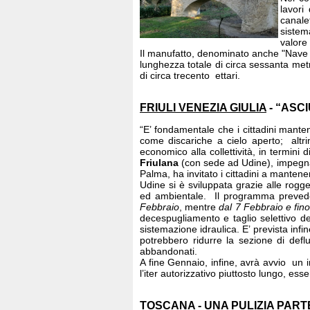
lavori
canale
sistem
valore 
Il manufatto, denominato anche "Nave de
lunghezza totale di circa sessanta met
di circa trecento ettari.
FRIULI VENEZIA GIULIA
- “ASC
“E’ fondamentale che i cittadini mant
come discariche a cielo aperto; alt
economico alla collettività, in termini di
Friulana
(con sede ad Udine), impegnat
Palma, ha invitato i cittadini a manten
Udine si è sviluppata grazie alle rogge
ed ambientale. Il programma prevede c
Febbraio
, mentre
dal 7 Febbraio e fin
decespugliamento e taglio selettivo de
sistemazione idraulica. E’ prevista infin
potrebbero ridurre la sezione di defl
abbandonati.
A fine Gennaio, infine, avrà avvio un 
l’iter autorizzativo piuttosto lungo, es
TOSCANA
- UNA PULIZIA PAR