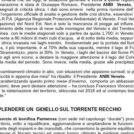
ichiarazione è stata di Giuseppe Romano, Presidente
ANBI Veneto
,
gnali di criticità idrica.
I dati sono emersi nella prima riunione dell
’organismo ufficiale di analisi e gestione delle crisi idriche, essendovi 
e A.R.P.A. (Agenzia Regionale Protezione Ambientale) di Veneto, Friuli Ve
igazione) del Nord Est. Non è solo la mancanza di piogge ad influire 
mento delle riserve di neve sulle montagne del Veneto e del Trentino
 linea con le medie stagionali solo a partire da quota 1.700; in Veneto,
ente a 80 milioni di metri cubi d’acqua, al di sotto della media, seppur
idrica invasata nei laghi trentini, fondamentale per la portata del fiu
na, il più importante, è al 70% della sua capacità, mentre il lago di F
 Stramentizzo, pieno al 30%. In Veneto, i laghi del bacino del fiume 
o agli anni scorsi; a destare la maggiore attenzione è il lago del Corl
media del periodo. Sono invece, nella media, grazie alle precipitazio
 cambiamenti climatici in atto, con situazioni che appaiono surreali: si
siccità in appena due mesi” ha ribadito il Presidente
ANBI Veneto
.
ta caratterizzando questo primo mese d’inverno, comporta un abbassamen
llarmismi, deve però destare attenzione – ha concluso Francesco Vincen
r la sistemazione del territorio, sbloccata nel 2018 ed al contempo biso
te.”
SPLENDERE UN GIOIELLO SUL TORRENTE RECCHIO
orzio di bonifica Parmense
(con sede nel capoluogo “ducale”) prose
rritorio, volto a riqualificare, aggiornandone e ampliandone le funzioni
rte degli impianti e dei manufatti, che consentono la gestione equilibrata
mune di Noceto tecnici ed operai hanno ultimato le migliorie realizza