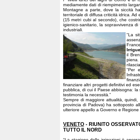
mediamente dati di riempimento largam
Montagne a parte, dove la siccità ha
territoriale di diffusa criticità idrica
(15 metri cubi al secondo), che costri
igienico-sanitario, la sopravvivenza di f
industriali.
“La si
assenz
France
Irrigu
il Bre
piena.
rilasci
“Per e
Infrast
finanz
finanziare altri progetti definitivi ed 
pubblica, di cui il Paese abbisogna: l
testimonia la necessità.”
Sempre di maggiore attualità, quindi, 
provincia di Padova) ha sottoposto all
ulteriore appello a Governo e Regione V
VENETO
- RIUNITO OSSERVAT
TUTTO IL NORD
“La stagione delle irrigazioni è ancor