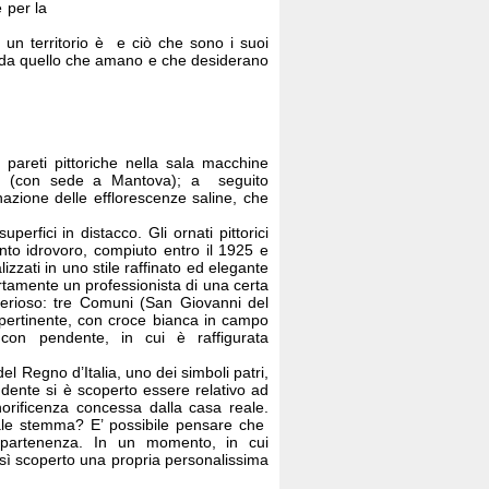
 per la
n territorio è e ciò che sono i suoi
o, da quello che amano e che desiderano
pareti pittoriche nella sala macchine
o
(con sede a Mantova); a seguito
nazione delle efflorescenze saline, che
erfici in distacco. Gli ornati pittorici
anto idrovoro, compiuto entro il 1925 e
izzati in uno stile raffinato ed elegante
ertamente un professionista di una certa
sterioso: tre Comuni (San Giovanni del
 pertinente, con croce bianca in campo
 con pendente, in cui è raffigurata
 Regno d’Italia, uno dei simboli patri,
ndente si è scoperto essere relativo ad
orificenza concessa dalla casa reale.
tale stemma? E’ possibile pensare che
appartenenza. In un momento, in cui
sì scoperto una propria personalissima