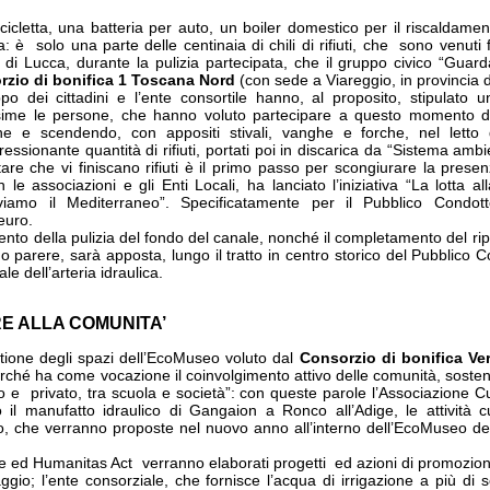
cicletta, una batteria per auto, un boiler domestico per il riscaldament
ca: è solo una parte delle centinaia di chili di rifiuti, che sono venuti
o di Lucca, durante la pulizia partecipata, che il gruppo civico “Gua
zio di bonifica 1 Toscana Nord
(con sede a Viareggio, in provincia d
ppo dei cittadini e l’ente consortile hanno, al proposito, stipulato
sime le persone, che hanno voluto partecipare a questo momento di 
e e scendendo, con appositi stivali, vanghe e forche, nel letto
ressionante quantità di rifiuti, portati poi in discarica da “Sistema am
tare che vi finiscano rifiuti è il primo passo per scongiurare la prese
n le associazioni e gli Enti Locali, ha lanciato l’iniziativa “La lotta a
iamo il Mediterraneo”. Specificatamente per il Pubblico Condott
euro.
to della pulizia del fondo del canale, nonché il completamento del ripri
parere, sarà apposta, lungo il tratto in centro storico del Pubblico Cond
le dell’arteria idraulica.
RE ALLA COMUNITA’
tione degli spazi dell’EcoMuseo voluto dal
Consorzio di bonifica Ve
rché ha come vocazione il coinvolgimento attivo delle comunità, sosten
o e privato, tra scuola e società”: con queste parole l’Associazione Cu
l manufatto idraulico di Gangaion a Ronco all’Adige, le attività cul
io, che verranno proposte nel nuovo anno all’interno dell’EcoMuseo de
ile ed Humanitas Act verranno elaborati progetti ed azioni di promozion
gio; l’ente consorziale, che fornisce l’acqua di irrigazione a più di s