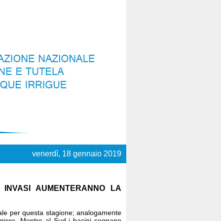
venerdì, 18 gennaio 2019
I INVASI AUMENTERANNO LA
suale per questa stagione; analogamente
giore. Mentre al Sud i bacini segnano