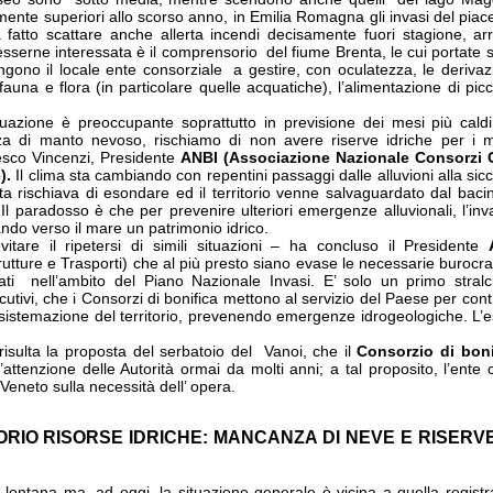
ente superiori allo scorso anno, in Emilia Romagna gli invasi del piac
 fatto scattare anche allerta incendi decisamente fuori stagione, ar
. Ad esserne interessata è il comprensorio del fiume Brenta, le cui port
ngono il locale ente consorziale a gestire, con oculatezza, le derivazi
auna e flora (in particolare quelle acquatiche), l’alimentazione di piccol
tuazione è preoccupante soprattutto in previsione dei mesi più cal
a di manto nevoso, rischiamo di non avere riserve idriche per i
sco Vincenzi, Presidente
ANBI (Associazione Nazionale Consorzi G
e).
Il clima sta cambiando con repentini passaggi dalle alluvioni alla sic
nta rischiava di esondare ed il territorio venne salvaguardato dal baci
 Il paradosso è che per prevenire ulteriori emergenze alluvionali, l’i
ando verso il mare un patrimonio idrico.
vitare il ripetersi di simili situazioni – ha concluso il Presidente
rutture e Trasporti) che al più presto siano evase le necessarie burocraz
iati nell’ambito del Piano Nazionale Invasi. E’ solo un primo stral
esecutivi, che i Consorzi di bonifica mettono al servizio del Paese per c
a sistemazione del territorio, prevenendo emergenze idrogeologiche. L’es
risulta la proposta del serbatoio del Vanoi, che il
Consorzio di boni
’attenzione delle Autorità ormai da molti anni; a tal proposito, l’ent
eneto sulla necessità dell’ opera.
ORIO RISORSE IDRICHE: MANCANZA DI NEVE E RISERVE
a lontana ma, ad oggi, la situazione generale è vicina a quella registra