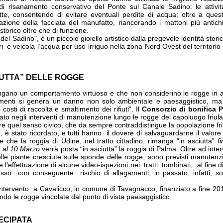
 di risanamento conservativo del Ponte sul Canale Sadino: le attivi
tte, consentendo di evitare eventuali perdite di acqua; oltre a quest
azione della facciata del manufatto, riancorando i mattoni più antic
storico oltre che di funzione.
l Sadino", è un piccolo gioiello artistico dalla pregevole identità stori
ri e veicola l’acqua per uso irriguo nella zona Nord Ovest del territori
IUTTA” DELLE ROGGE
engano un comportamento virtuoso e che non considerino le rogge in a
rimenti si genera un danno non solo ambientale e paesaggistico, m
 costi di raccolta e smaltimento dei rifiuti”. Il
Consorzio di bonifica 
o negli interventi di manutenzione lungo le rogge del capoluogo friula
ere quel senso civico, che da sempre contraddistingue la popolazione fr
, è stato ricordato, e tutti hanno il dovere di salvaguardarne il valore 
he la roggia di Udine, nel tratto cittadino, rimanga “in asciutta”
f
o al 10 Marzo
verrà posta “in asciutta” la roggia di Palma. Oltre ad inter
lle piante cresciute sulle sponde delle rogge, sono previsti manutenzi
e l’effettuazione di alcune video-ispezioni nei tratti tombinati, al fine d
usso con conseguente rischio di allagamenti; in passato, infatti, son
intervento a Cavalicco, in comune di Tavagnacco, finanziato a fine 201
sendo le rogge vincolate dal punto di vista paesaggistico.
TECIPATA